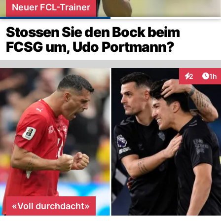
Neuer FCL-Trainer
Stossen Sie den Bock beim
FCSG um, Udo Portmann?
Art
2
1h
Interaktion
«Voll durchdacht»