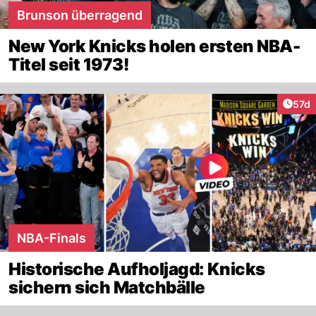
Brunson überragend
New York Knicks holen ersten NBA-
Titel seit 1973!
Artik
57d
NBA-Finals
Historische Aufholjagd: Knicks
sichern sich Matchbälle