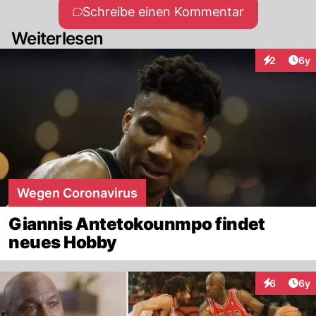
Schreibe einen Kommentar
Weiterlesen
Arti
2
6y
Interaktion
Wegen Coronavirus
Giannis Antetokounmpo findet
neues Hobby
Arti
6
6y
Interaktion