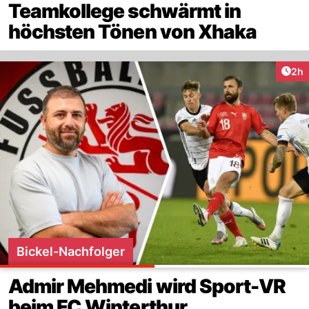
Teamkollege schwärmt in
höchsten Tönen von Xhaka
Arti
2h
Bickel-Nachfolger
Admir Mehmedi wird Sport-VR
beim FC Winterthur