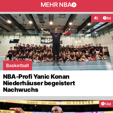
MEHR NBA
Arti
2
8d
Interaktion
Basketball
NBA-Profi Yanic Konan
Niederhäuser begeistert
Nachwuchs
Artik
14d