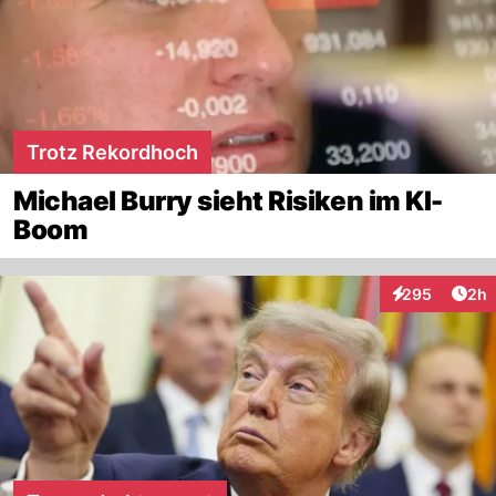
Trotz Rekordhoch
Michael Burry sieht Risiken im KI-
Boom
Arti
295
2h
Interaktionen