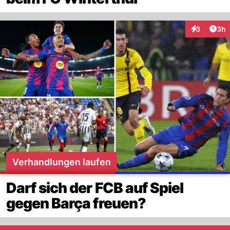
Arti
3
3h
Interaktion
Verhandlungen laufen
Darf sich der FCB auf Spiel
gegen Barça freuen?