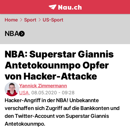
frontpage.
NAU.ch
Home
Sport
US-Sport
NBA
NBA: Superstar Giannis
Antetokounmpo Opfer
von Hacker-Attacke
Yannick Zimmermann
USA
,
08.05.2020 - 09:28
Hacker-Angriff in der NBA! Unbekannte
verschaffen sich Zugriff auf die Bankkonten und
den Twitter-Account von Superstar Giannis
Antetokounmpo.