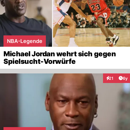
NBA-Legende
Michael Jordan wehrt sich gegen
Spielsucht-Vorwürfe
Arti
21
6y
Interaktione