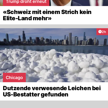
Trump droht erneut
«Schweiz mit einem Strich kein
Elite-Land mehr»
Arti
2h
Chicago
Dutzende verwesende Leichen bei
US-Bestatter gefunden