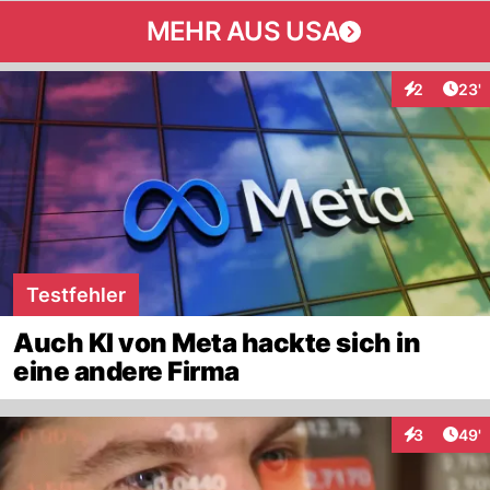
MEHR AUS USA
Arti
2
23'
Interaktione
Testfehler
Auch KI von Meta hackte sich in
eine andere Firma
Arti
3
49'
Interaktione