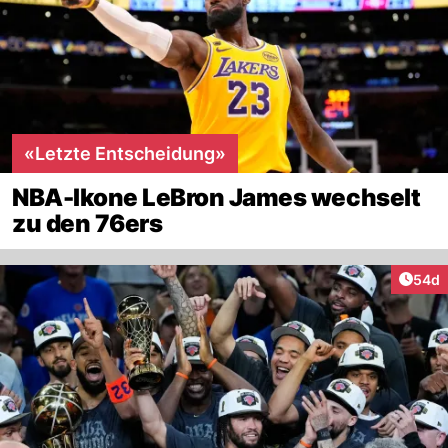
«Letzte Entscheidung»
NBA-Ikone LeBron James wechselt
zu den 76ers
Artik
54d