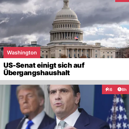
Washington
US-Senat einigt sich auf
Übergangshaushalt
Arti
16
8h
Interaktione