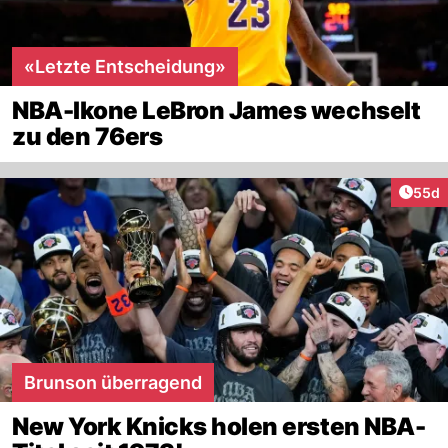
«Letzte Entscheidung»
NBA-Ikone LeBron James wechselt
zu den 76ers
Artik
55d
Brunson überragend
New York Knicks holen ersten NBA-