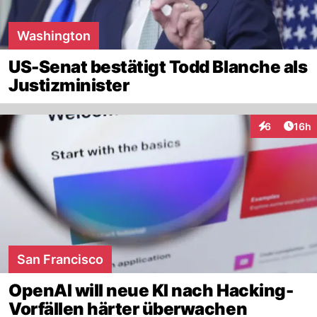
Washington
US-Senat bestätigt Todd Blanche als
Justizminister
Artik
6
16h
Interaktione
San Francisco
OpenAI will neue KI nach Hacking-
Vorfällen härter überwachen