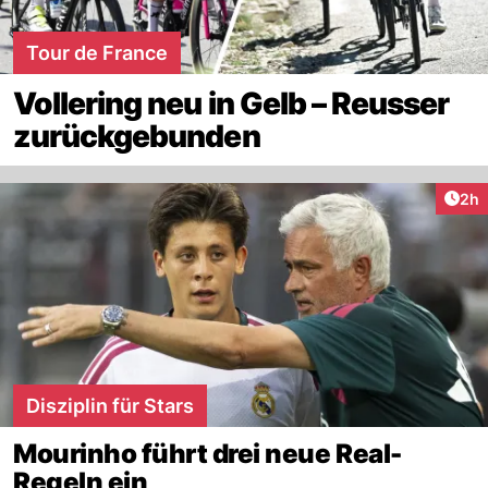
Tour de France
Vollering neu in Gelb – Reusser
zurückgebunden
Arti
2h
Disziplin für Stars
Mourinho führt drei neue Real-
Regeln ein