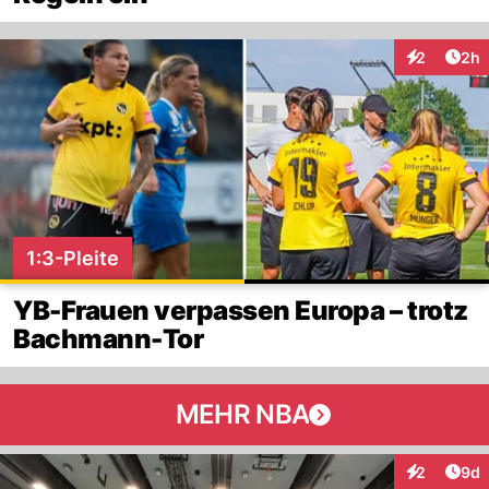
Arti
2
2h
Interaktion
1:3-Pleite
YB-Frauen verpassen Europa – trotz
Bachmann-Tor
MEHR NBA
Arti
2
9d
Interaktion