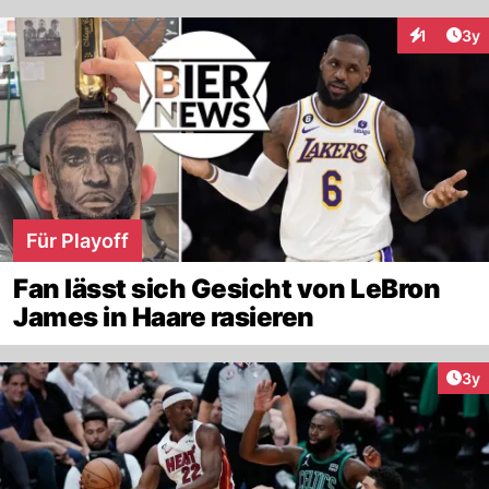
Arti
1
3y
Interaktion
Für Playoff
Fan lässt sich Gesicht von LeBron
James in Haare rasieren
Arti
3y