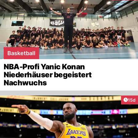
Basketball
NBA-Profi Yanic Konan
Niederhäuser begeistert
Nachwuchs
Artik
15d