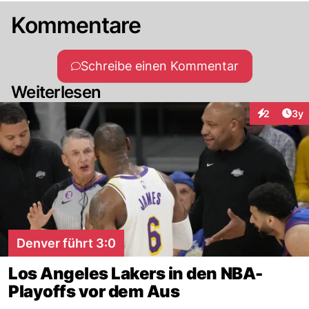
Kommentare
Schreibe einen Kommentar
Weiterlesen
Arti
2
3y
Interaktion
Denver führt 3:0
Los Angeles Lakers in den NBA-
Playoffs vor dem Aus