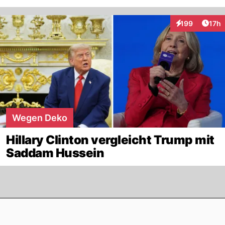
Artik
199
17h
Interaktionen
Wegen Deko
Hillary Clinton vergleicht Trump mit
Saddam Hussein
Footer