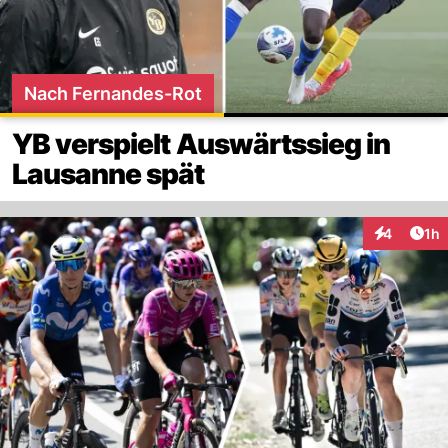
Nach Fernandes-Rot
YB verspielt Auswärtssieg in
Lausanne spät
Art
4
1h
Interaktion