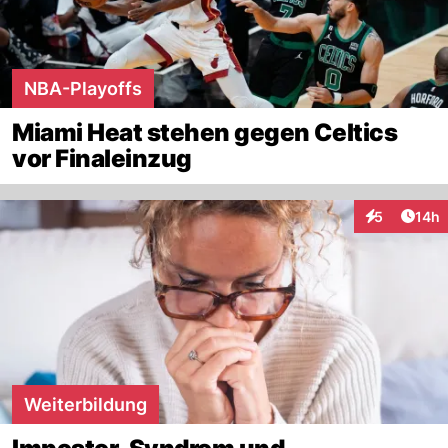
NBA-Playoffs
Miami Heat stehen gegen Celtics
vor Finaleinzug
Artik
5
14h
Interaktione
Weiterbildung