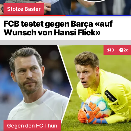
Stolze Basler
FCB testet gegen Barça «auf
Wunsch von Hansi Flick»
Arti
10
2d
Interaktione
Gegen den FC Thun