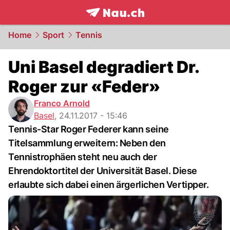
frontpage.
NAU.ch
Home
Sport
Tennis
Uni Basel degradiert Dr.
Roger zur «Feder»
Franco Arnold
Basel
,
24.11.2017 - 15:46
Tennis-Star Roger Federer kann seine
Titelsammlung erweitern: Neben den
Tennistrophäen steht neu auch der
Ehrendoktortitel der Universität Basel. Diese
erlaubte sich dabei einen ärgerlichen Vertipper.