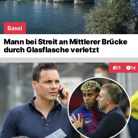
Basel
Mann bei Streit an Mittlerer Brücke
durch Glasflasche verletzt
Art
25
1d
Interaktione