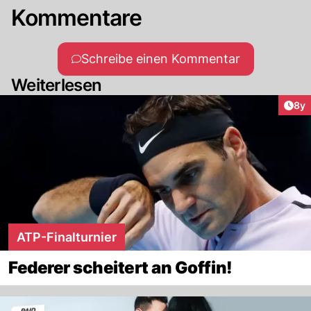
Kommentare
Schreibe einen Kommentar
Weiterlesen
Arti
8y
ATP-Finalturnier
Federer scheitert an Goffin!