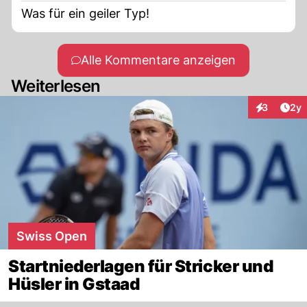
Was für ein geiler Typ!
Alle Kommentare anzeigen
Weiterlesen
Arti
3
2y
Interaktion
Swiss Open
Startniederlagen für Stricker und
Hüsler in Gstaad