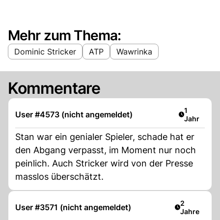
Mehr zum Thema:
Dominic Stricker
ATP
Wawrinka
Kommentare
Artikel ver
1
User #4573 (nicht angemeldet)
Jahr
Stan war ein genialer Spieler, schade hat er
den Abgang verpasst, im Moment nur noch
peinlich. Auch Stricker wird von der Presse
masslos überschätzt.
Artikel verö
2
User #3571 (nicht angemeldet)
Jahre