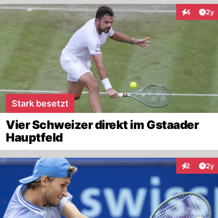
Arti
4
2y
Interaktion
Stark besetzt
Vier Schweizer direkt im Gstaader
Hauptfeld
Arti
2
2y
Interaktion