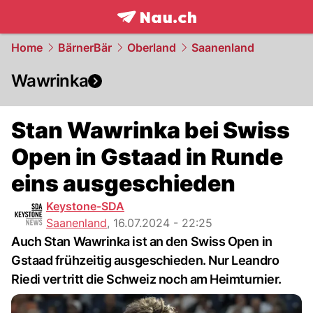
frontpage.
NAU.ch
Home
BärnerBär
Oberland
Saanenland
Wawrinka
Stan Wawrinka bei Swiss
Open in Gstaad in Runde
eins ausgeschieden
Keystone-SDA
Saanenland
,
16.07.2024 - 22:25
Auch Stan Wawrinka ist an den Swiss Open in
Gstaad frühzeitig ausgeschieden. Nur Leandro
Riedi vertritt die Schweiz noch am Heimturnier.