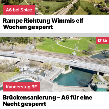
A6 bei Spiez
Rampe Richtung Wimmis elf
Wochen gesperrt
Artik
18h
Kandersteg BE
Brückensanierung – A6 für eine
Nacht gesperrt