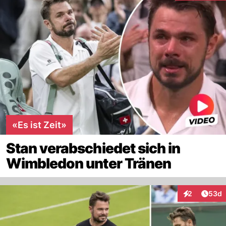
«Es ist Zeit»
Stan verabschiedet sich in
Wimbledon unter Tränen
Artik
2
53d
Interaktionen