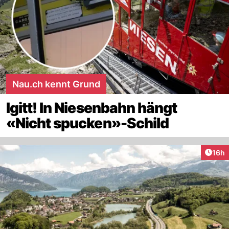
Nau.ch kennt Grund
Igitt! In Niesenbahn hängt
«Nicht spucken»-Schild
Artik
16h