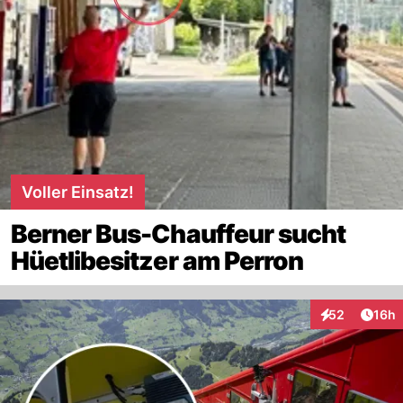
Voller Einsatz!
Berner Bus-Chauffeur sucht
Hüetlibesitzer am Perron
Artik
52
16h
Interaktionen