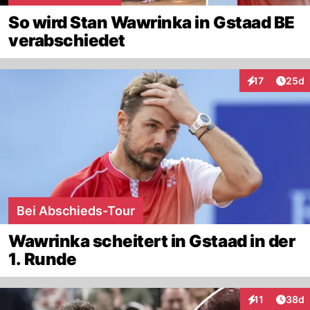
So wird Stan Wawrinka in Gstaad BE
verabschiedet
Artik
17
25d
Interaktionen
Bei Abschieds-Tour
Wawrinka scheitert in Gstaad in der
1. Runde
Artik
11
38d
Interaktionen