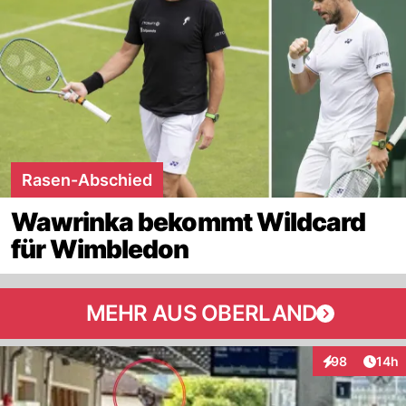
Rasen-Abschied
Wawrinka bekommt Wildcard
für Wimbledon
MEHR AUS OBERLAND
Artik
98
14h
Interaktionen