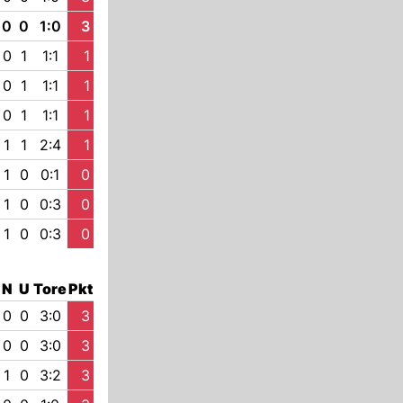
0
0
1:0
3
0
1
1:1
1
0
1
1:1
1
0
1
1:1
1
1
1
2:4
1
1
0
0:1
0
1
0
0:3
0
1
0
0:3
0
N
U
Tore
Pkt
0
0
3:0
3
0
0
3:0
3
1
0
3:2
3