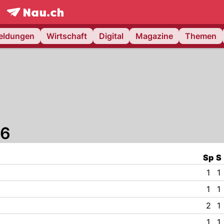
frontpage.
NAU.ch
meldungen
Wirtschaft
Digital
Magazine
Themen
26
Sp
S
1
1
1
1
2
1
1
1