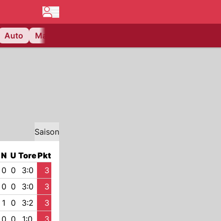
Auto
Matchcenter
Videos
Nau Plus
Lifestyle
Saison
N
U
Tore
Pkt
0
0
3:0
3
0
0
3:0
3
1
0
3:2
3
0
0
1:0
3