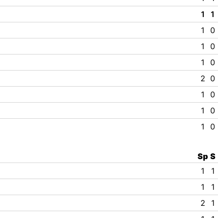
1
1
1
0
1
0
1
0
2
0
1
0
1
0
1
0
Sp
S
1
1
1
1
2
1