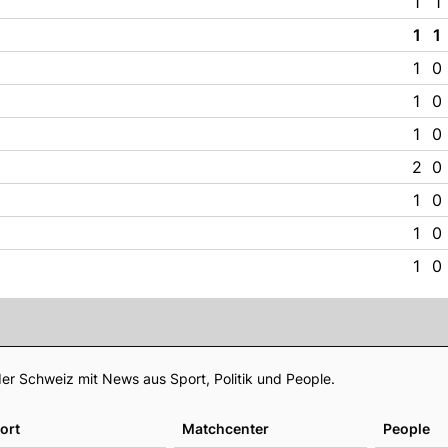
1
1
1
1
1
0
1
0
1
0
2
0
1
0
1
0
1
0
Footer
er Schweiz mit News aus Sport, Politik und People.
ort
Matchcenter
People