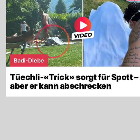
Badi-Diebe
Tüechli-«Trick» sorgt für Spott –
aber er kann abschrecken