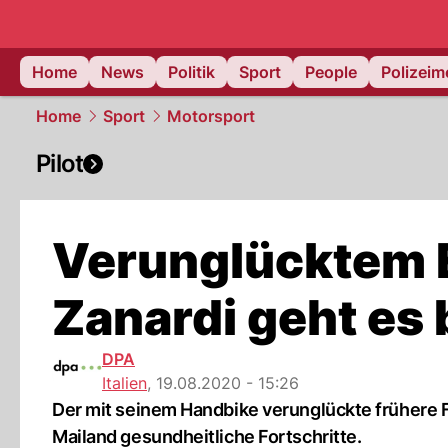
Home
News
Politik
Sport
People
Polizei
Home
Sport
Motorsport
Pilot
Verunglücktem E
Zanardi geht es
DPA
Italien
,
19.08.2020 - 15:26
Der mit seinem Handbike verunglückte frühere 
Mailand gesundheitliche Fortschritte.