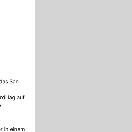
 das San
.
di lag auf
e
er in einem