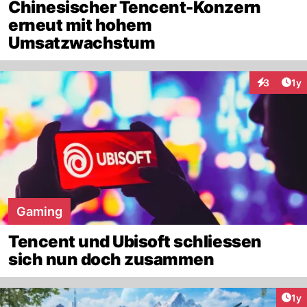
Chinesischer Tencent-Konzern
erneut mit hohem
Umsatzwachstum
Art
3
1y
Interaktion
Gaming
Tencent und Ubisoft schliessen
sich nun doch zusammen
Art
1y