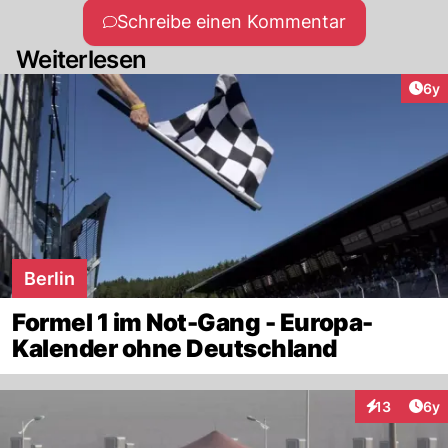
Schreibe einen Kommentar
Weiterlesen
Arti
6y
Berlin
Formel 1 im Not-Gang - Europa-
Kalender ohne Deutschland
Arti
13
6y
Interaktione