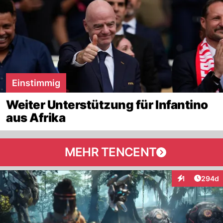
Einstimmig
Weiter Unterstützung für Infantino
aus Afrika
MEHR TENCENT
Artikel
1
294d
Interaktionen