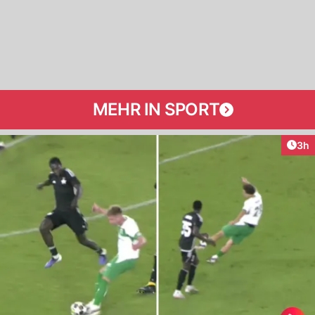
MEHR IN SPORT
Arti
3h