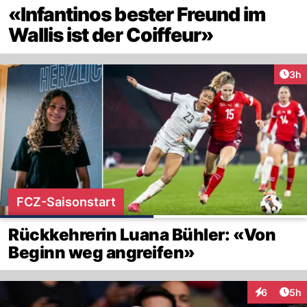
«Infantinos bester Freund im
Wallis ist der Coiffeur»
Arti
3h
FCZ-Saisonstart
Rückkehrerin Luana Bühler: «Von
Beginn weg angreifen»
Arti
6
5h
Interaktion