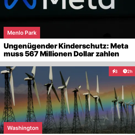
Menlo Park
Ungenügender Kinderschutz: Meta
muss 567 Millionen Dollar zahlen
Arti
3
2h
Interaktion
Washington