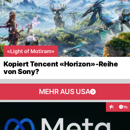
«Light of Motiram»
Kopiert Tencent «Horizon»-Reihe
von Sony?
MEHR AUS USA
Art
1
1h
Interaktion