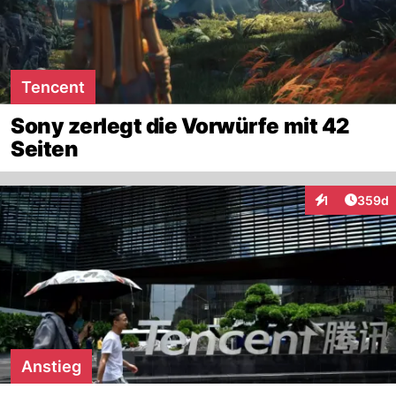
Tencent
Sony zerlegt die Vorwürfe mit 42
Seiten
Artikel
1
359d
Interaktionen
Anstieg