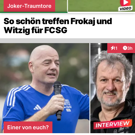
Joker-Traumtore
So schön treffen Frokaj und
Witzig für FCSG
Arti
11
3h
Interaktione
Einer von euch?