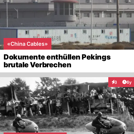
«China Cables»
Dokumente enthüllen Pekings
brutale Verbrechen
Arti
3
6y
Interaktion