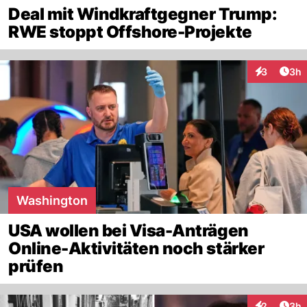
Deal mit Windkraftgegner Trump:
RWE stoppt Offshore-Projekte
Arti
3
3h
Interaktion
Washington
USA wollen bei Visa-Anträgen
Online-Aktivitäten noch stärker
prüfen
Arti
2
3h