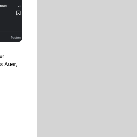
er
 Auer,