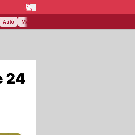
Auto
Matchcenter
Videos
Nau Plus
Lifestyle
e 24