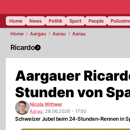
Home
News
Politik
Sport
People
Polizei
Home
Aargau
Aarau
Aarau
Ricardo
Aargauer Ricardo
Stunden von Spa
Nicola Wittwer
Aarau
,
28.06.2026 - 17:50
Schweizer Jubel beim 24-Stunden-Rennen in Spa.