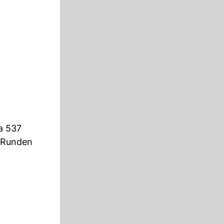
a 537
 Runden