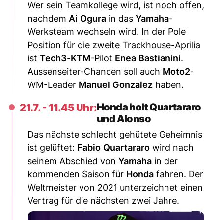
Wer sein Teamkollege wird, ist noch offen,
nachdem
Ai
Ogura
in das
Yamaha
-
Werksteam wechseln wird. In der Pole
Position für die zweite Trackhouse-Aprilia
ist
Tech3
-
KTM
-Pilot
Enea
Bastianini
.
Aussenseiter-Chancen soll auch
Moto2
-
WM-Leader
Manuel
Gonzalez
haben.
Honda holt Quartararo
21.7. - 11.45 Uhr:
und Alonso
Das nächste schlecht gehütete Geheimnis
ist gelüftet:
Fabio
Quartararo
wird nach
seinem Abschied von
Yamaha
in der
kommenden Saison für
Honda
fahren. Der
Weltmeister von 2021 unterzeichnet einen
Vertrag für die nächsten zwei Jahre.