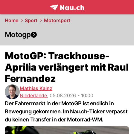
frontpage.
NAU.ch
Home
Sport
Motorsport
Motogp
MotoGP: Trackhouse-
Aprilia verlängert mit Raul
Fernandez
Mathias Kainz
Niederlande
,
05.08.2026 - 10:00
Der Fahrermarkt in der MotoGP ist endlich in
Bewegung gekommen. Im Nau.ch-Ticker verpasst
du keinen Transfer in der Motorrad-WM.