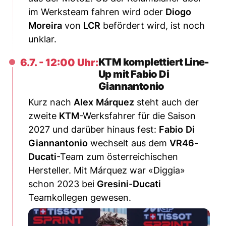
im Werksteam fahren wird oder
Diogo
Moreira
von
LCR
befördert wird, ist noch
unklar.
KTM komplettiert Line-
6.7. - 12:00 Uhr:
Up mit Fabio Di
Giannantonio
Kurz nach
Alex
Márquez
steht auch der
zweite
KTM
-Werksfahrer für die Saison
2027 und darüber hinaus fest:
Fabio
Di
Giannantonio
wechselt aus dem
VR46
-
Ducati
-Team zum österreichischen
Hersteller. Mit Márquez war «Diggia»
schon 2023 bei
Gresini
-
Ducati
Teamkollegen gewesen.