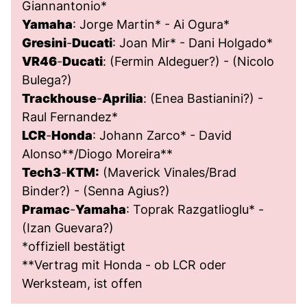
Giannantonio*
Yamaha
: Jorge Martin* - Ai Ogura*
Gresini
-
Ducati
: Joan Mir* - Dani Holgado*
VR46
-
Ducati
: (Fermin Aldeguer?) - (Nicolo
Bulega?)
Trackhouse
-
Aprilia
: (Enea Bastianini?) -
Raul Fernandez*
LCR
-
Honda
: Johann Zarco* - David
Alonso**/Diogo Moreira**
Tech3
-
KTM:
(Maverick Vinales/Brad
Binder?) - (Senna Agius?)
Pramac
-
Yamaha
: Toprak Razgatlioglu* -
(Izan Guevara?)
*offiziell bestätigt
**Vertrag mit Honda - ob LCR oder
Werksteam, ist offen