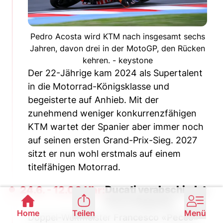
Pedro Acosta wird KTM nach insgesamt sechs
Jahren, davon drei in der MotoGP, den Rücken
kehren. - keystone
Der 22-Jährige kam 2024 als Supertalent
in die Motorrad-Königsklasse und
begeisterte auf Anhieb. Mit der
zunehmend weniger konkurrenzfähigen
KTM wartet der Spanier aber immer noch
auf seinen ersten Grand-Prix-Sieg. 2027
sitzt er nun wohl erstmals auf einem
titelfähigen Motorrad.
Ducati verabschiedet
24.6. - 12.00 Uhr:
Pecco Bagnaia
Home
Teilen
Menü
Doppel-Weltmeister
Francesco
«Pecco»