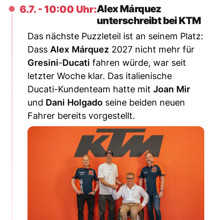
Alex Márquez
6.7. - 10:00 Uhr:
unterschreibt bei KTM
Das nächste Puzzleteil ist an seinem Platz:
Dass
Alex
Márquez
2027 nicht mehr für
Gresini
-
Ducati
fahren würde, war seit
letzter Woche klar. Das italienische
Ducati-Kundenteam hatte mit
Joan
Mir
und
Dani
Holgado
seine beiden neuen
Fahrer bereits vorgestellt.