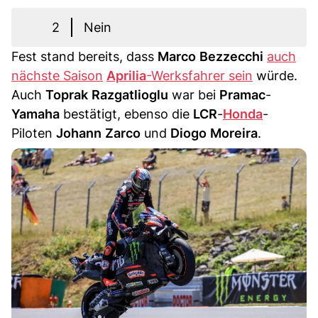
2
Nein
Fest stand bereits, dass
Marco
Bezzecchi
auch
nächste Saison
Aprilia
-Werksfahrer sein
würde.
Auch
Toprak
Razgatlioglu
war bei
Pramac
-
Yamaha
bestätigt, ebenso die
LCR
-
Honda
-
Piloten
Johann
Zarco
und
Diogo
Moreira
.