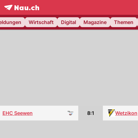
frontpage.
NAU.ch
meldungen
Wirtschaft
Digital
Magazine
Themen
EHC Seewen
8:1
Wetzikon