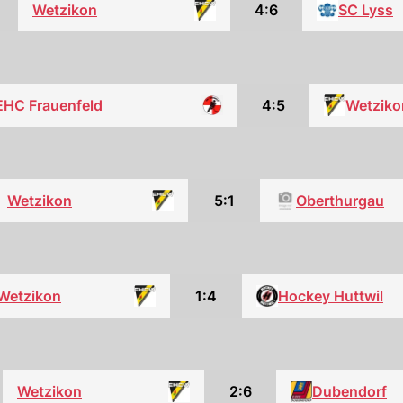
Wetzikon
4:6
SC Lyss
EHC Frauenfeld
4:5
Wetziko
Wetzikon
5:1
Oberthurgau
Wetzikon
1:4
Hockey Huttwil
Wetzikon
2:6
Dubendorf