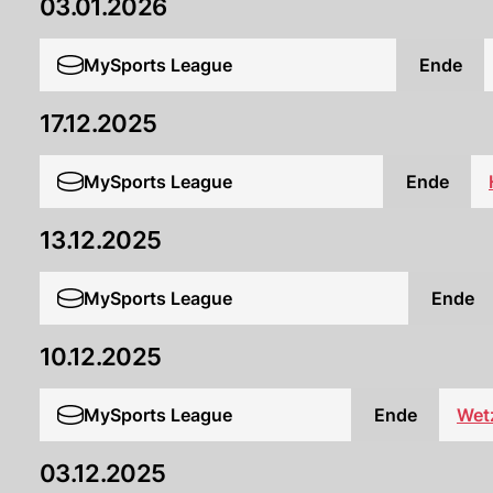
03.01.2026
MySports League
Ende
17.12.2025
MySports League
Ende
13.12.2025
MySports League
Ende
10.12.2025
MySports League
Ende
Wet
03.12.2025