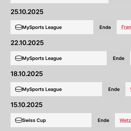
25.10.2025
Fra
MySports League
Ende
22.10.2025
MySports League
Ende
18.10.2025
MySports League
Ende
15.10.2025
Swiss Cup
Ende
Wetz