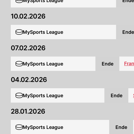
MySports League
Ende
10.02.2026
MySports League
Ende
07.02.2026
Fra
MySports League
Ende
04.02.2026
MySports League
Ende
28.01.2026
MySports League
Ende