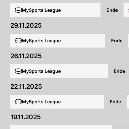
MySports League
Ende
29.11.2025
MySports League
Ende
26.11.2025
MySports League
Ende
22.11.2025
MySports League
Ende
19.11.2025