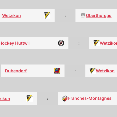
Wetzikon
:
Oberthurgau
Hockey Huttwil
:
Wetziko
:
Wetzikon
Dubendorf
Franches-Montagnes
zikon
: