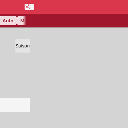
Auto
Matchcenter
Videos
Nau Plus
Lifestyle
Saison