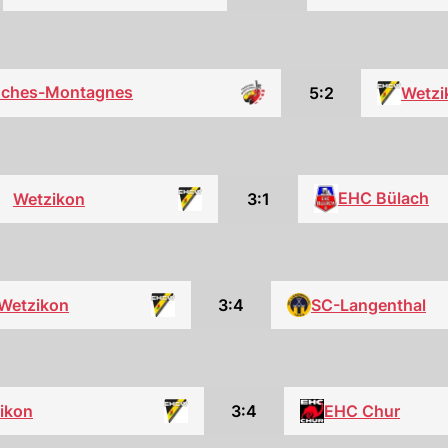
nches-Montagnes
5:2
Wetzi
EHC Bülach
Wetzikon
3:1
Wetzikon
3:4
SC-Langenthal
ikon
3:4
EHC Chur