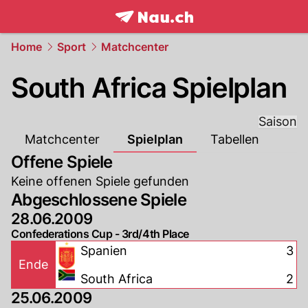
frontpage.
NAU.ch
Home
Sport
Matchcenter
South Africa Spielplan
Saison
Matchcenter
Spielplan
Tabellen
Offene Spiele
Keine offenen Spiele gefunden
Abgeschlossene Spiele
28.06.2009
Confederations Cup - 3rd/4th Place
Spanien
3
Ende
South Africa
2
25.06.2009