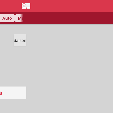
Auto
Matchcenter
Videos
Nau Plus
Lifestyle
Saison
b