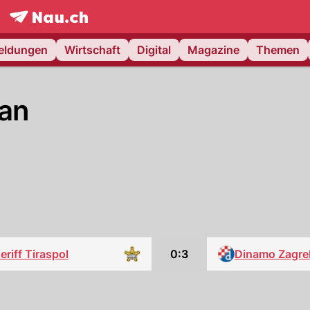
frontpage.
NAU.ch
meldungen
Wirtschaft
Digital
Magazine
Themen
lan
eriff Tiraspol
0:3
Dinamo Zagre