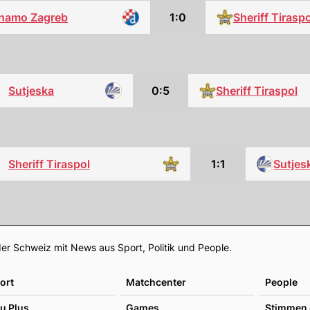
namo Zagreb
1:0
Sheriff Tiraspo
Sutjeska
0:5
Sheriff Tiraspol
Sheriff Tiraspol
1:1
Sutjes
Footer
er Schweiz mit News aus Sport, Politik und People.
ort
Matchcenter
People
u Plus
Games
Stimmen 