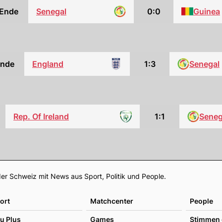
Ende
Senegal
0:0
Guinea
nde
England
1:3
Senegal
Rep. Of Ireland
1:1
Seneg
Footer
er Schweiz mit News aus Sport, Politik und People.
ort
Matchcenter
People
u Plus
Games
Stimmen 