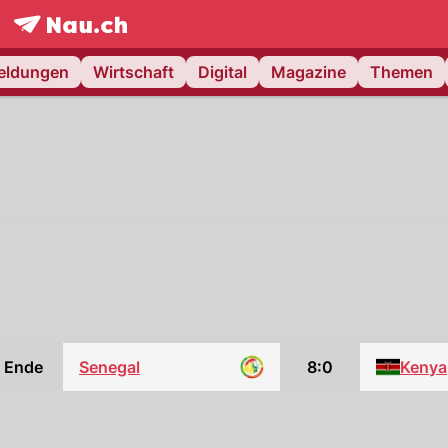
frontpage.
NAU.ch
meldungen
Wirtschaft
Digital
Magazine
Themen
Ende
Senegal
8:0
Kenya