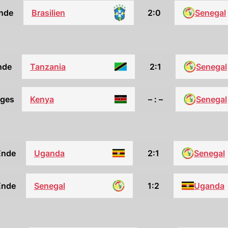
nde
2:0
Senegal
Brasilien
nde
Tanzania
2:1
Senegal
ges
Kenya
– : –
Senegal
Ende
Uganda
2:1
Senegal
Ende
Senegal
1:2
Uganda