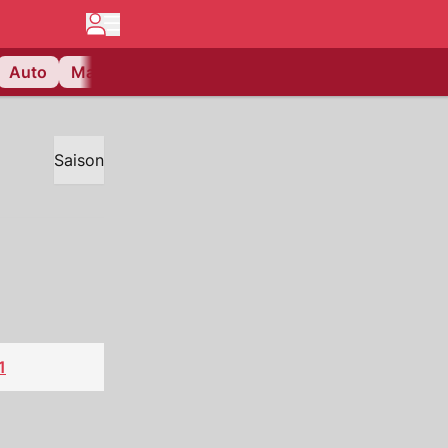
Auto
Matchcenter
Videos
Nau Plus
Lifestyle
Saison
1