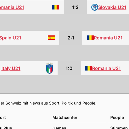
omania U21
1:2
Slovakia U21
Spain U21
2:1
Romania U21
1:0
Romania U21
Italy U21
Footer
er Schweiz mit News aus Sport, Politik und People.
ort
Matchcenter
People
u Plus
Games
Stimmen 