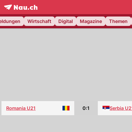
frontpage.
NAU.ch
meldungen
Wirtschaft
Digital
Magazine
Themen
Romania U21
0:1
Serbia U2