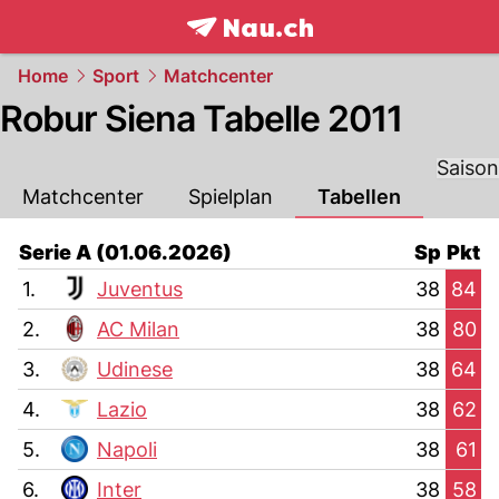
frontpage.
NAU.ch
Home
Sport
Matchcenter
Robur Siena Tabelle 2011
Saison
Matchcenter
Spielplan
Tabellen
Serie A (01.06.2026)
Sp
Pkt
1.
Juventus
38
84
2.
AC Milan
38
80
3.
Udinese
38
64
4.
Lazio
38
62
5.
Napoli
38
61
6.
Inter
38
58