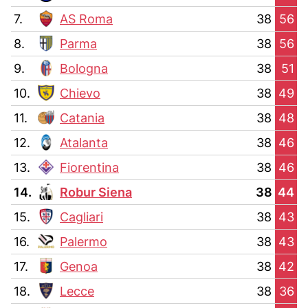
7.
AS Roma
38
56
8.
Parma
38
56
9.
Bologna
38
51
10.
Chievo
38
49
11.
Catania
38
48
12.
Atalanta
38
46
13.
Fiorentina
38
46
14.
Robur Siena
38
44
15.
Cagliari
38
43
16.
Palermo
38
43
17.
Genoa
38
42
18.
Lecce
38
36