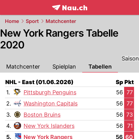
frontpage.
NAU.ch
Home
Sport
Matchcenter
New York Rangers Tabelle
2020
Saison
Matchcenter
Spielplan
Tabellen
NHL - East (01.06.2026)
Sp
Pkt
1.
Pittsburgh Penguins
56
77
2.
Washington Capitals
56
77
3.
Boston Bruins
56
73
4.
New York Islanders
56
71
5.
New York Rangers
56
60