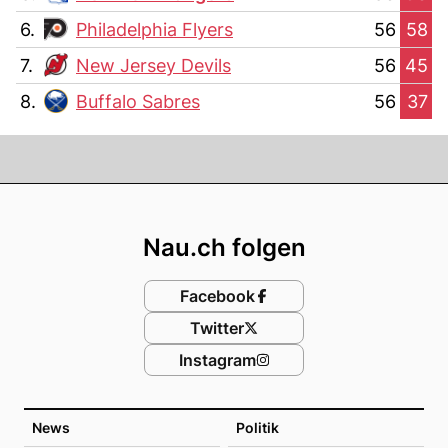
6.
Philadelphia Flyers
56
58
7.
New Jersey Devils
56
45
8.
Buffalo Sabres
56
37
Footer
Nau.ch folgen
Facebook
Twitter
Instagram
News
Politik