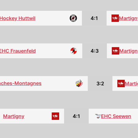
Hockey Huttwil
4:1
Martign
EHC Frauenfeld
4:3
Martign
nches-Montagnes
3:2
Mart
Martigny
4:1
EHC Seewen