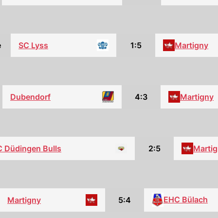
e
SC Lyss
1:5
Martigny
4:3
Martigny
Dubendorf
 Düdingen Bulls
2:5
Marti
EHC Bülach
Martigny
5:4