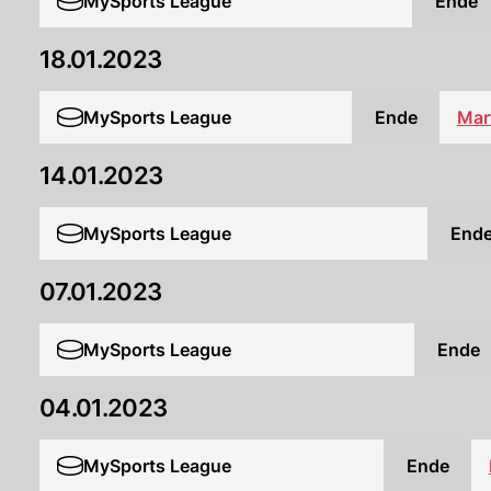
MySports League
Ende
18.01.2023
MySports League
Ende
Mar
14.01.2023
MySports League
End
07.01.2023
MySports League
Ende
04.01.2023
MySports League
Ende