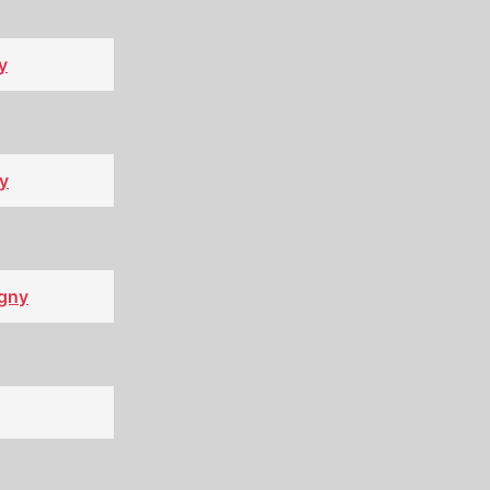
y
y
igny