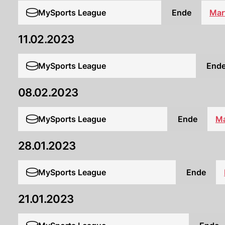
MySports League
Ende
Mar
11.02.2023
MySports League
End
08.02.2023
MySports League
Ende
Ma
28.01.2023
MySports League
Ende
21.01.2023