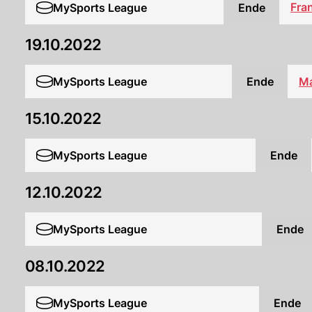
Fra
MySports League
Ende
19.10.2022
MySports League
Ende
Ma
15.10.2022
MySports League
Ende
12.10.2022
MySports League
Ende
08.10.2022
MySports League
Ende