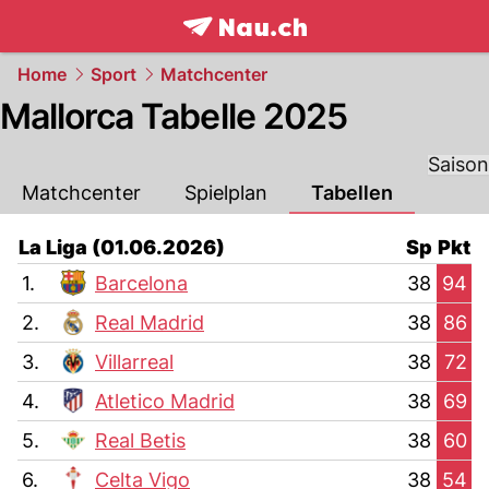
frontpage.
NAU.ch
Home
Sport
Matchcenter
Mallorca Tabelle 2025
Saison
Matchcenter
Spielplan
Tabellen
La Liga (01.06.2026)
Sp
Pkt
1.
Barcelona
38
94
2.
Real Madrid
38
86
3.
Villarreal
38
72
4.
Atletico Madrid
38
69
5.
Real Betis
38
60
6.
Celta Vigo
38
54