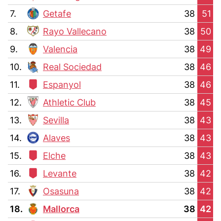
7.
Getafe
38
51
8.
Rayo Vallecano
38
50
9.
Valencia
38
49
10.
Real Sociedad
38
46
11.
Espanyol
38
46
12.
Athletic Club
38
45
13.
Sevilla
38
43
14.
Alaves
38
43
15.
Elche
38
43
16.
Levante
38
42
17.
Osasuna
38
42
18.
Mallorca
38
42