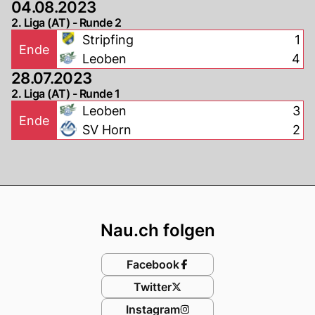
04.08.2023
2. Liga (AT) - Runde 2
Stripfing
1
Ende
Leoben
4
28.07.2023
2. Liga (AT) - Runde 1
Leoben
3
Ende
SV Horn
2
Footer
Nau.ch folgen
Facebook
Twitter
Instagram