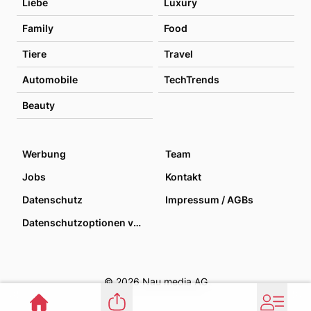
Liebe
Luxury
Family
Food
Tiere
Travel
Automobile
TechTrends
Beauty
Werbung
Team
Jobs
Kontakt
Datenschutz
Impressum / AGBs
Datenschutzoptionen verwalten
© 2026 Nau media AG