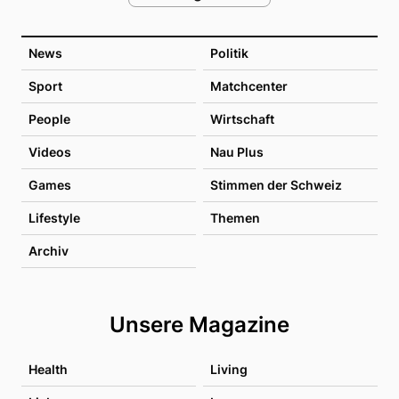
News
Politik
Sport
Matchcenter
People
Wirtschaft
Videos
Nau Plus
Games
Stimmen der Schweiz
Lifestyle
Themen
Archiv
Unsere Magazine
Health
Living