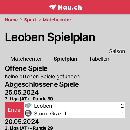
frontpage.
NAU.ch
Home
Sport
Matchcenter
Leoben Spielplan
Saison
Matchcenter
Spielplan
Tabellen
Offene Spiele
Keine offenen Spiele gefunden
Abgeschlossene Spiele
25.05.2024
2. Liga (AT) - Runde 30
Leoben
2
Ende
Sturm Graz II
1
20.05.2024
2. Liga (AT) - Runde 29