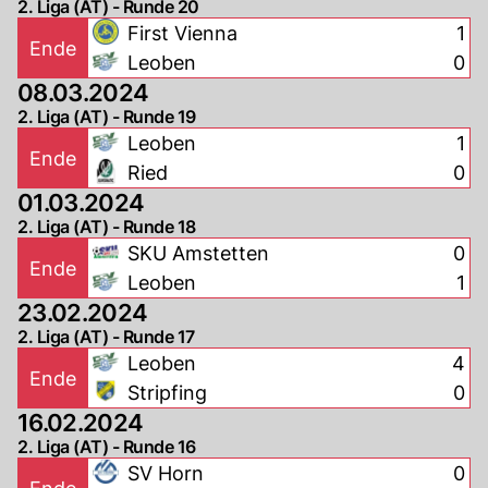
2. Liga (AT) - Runde 20
First Vienna
1
Ende
Leoben
0
08.03.2024
2. Liga (AT) - Runde 19
Leoben
1
Ende
Ried
0
01.03.2024
2. Liga (AT) - Runde 18
SKU Amstetten
0
Ende
Leoben
1
23.02.2024
2. Liga (AT) - Runde 17
Leoben
4
Ende
Stripfing
0
16.02.2024
2. Liga (AT) - Runde 16
SV Horn
0