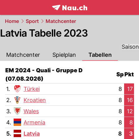
frontpage.
NAU.ch
Home
Sport
Matchcenter
Latvia Tabelle 2023
Saison
Matchcenter
Spielplan
Tabellen
EM 2024 - Quali - Gruppe D
Sp
Pkt
(07.08.2026)
1.
Türkei
8
17
2.
Kroatien
8
16
3.
Wales
8
12
4.
Armenia
8
8
5.
Latvia
8
3