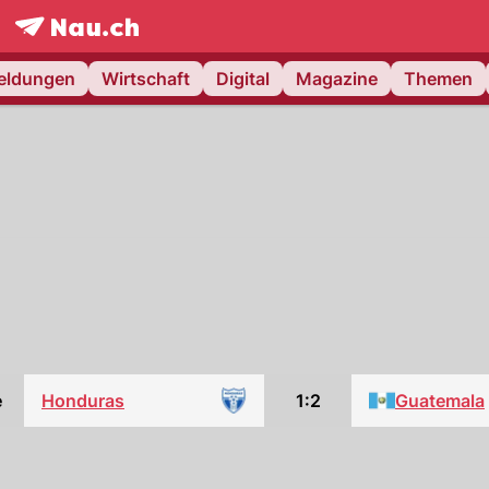
frontpage.
NAU.ch
meldungen
Wirtschaft
Digital
Magazine
Themen
e
Honduras
1:2
Guatemala