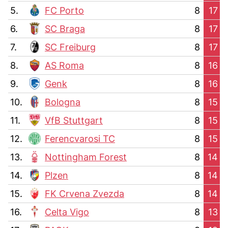
5.
FC Porto
8
17
6.
SC Braga
8
17
7.
SC Freiburg
8
17
8.
AS Roma
8
16
9.
Genk
8
16
10.
Bologna
8
15
11.
VfB Stuttgart
8
15
12.
Ferencvarosi TC
8
15
13.
Nottingham Forest
8
14
14.
Plzen
8
14
15.
FK Crvena Zvezda
8
14
16.
Celta Vigo
8
13