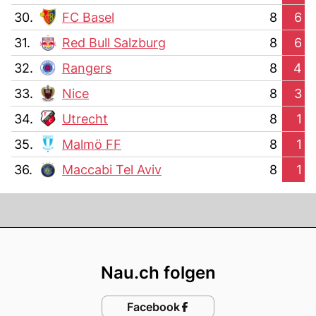
30.
FC Basel
8
6
31.
Red Bull Salzburg
8
6
32.
Rangers
8
4
33.
Nice
8
3
34.
Utrecht
8
1
35.
Malmö FF
8
1
36.
Maccabi Tel Aviv
8
1
Footer
Nau.ch folgen
Facebook