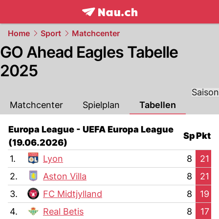
frontpage.
NAU.ch
Home
Sport
Matchcenter
GO Ahead Eagles Tabelle
2025
Saison
Matchcenter
Spielplan
Tabellen
Europa League - UEFA Europa League
Sp
Pkt
(19.06.2026)
1.
Lyon
8
21
2.
Aston Villa
8
21
3.
FC Midtjylland
8
19
4.
Real Betis
8
17