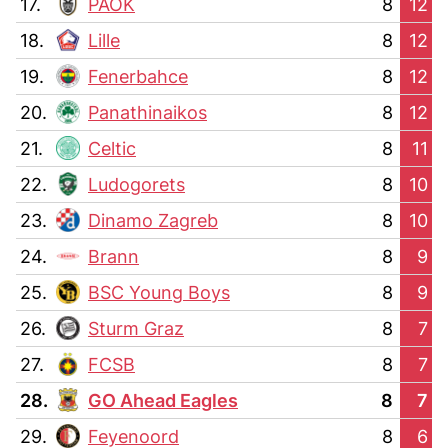
17.
PAOK
8
12
18.
Lille
8
12
19.
Fenerbahce
8
12
20.
Panathinaikos
8
12
21.
Celtic
8
11
22.
Ludogorets
8
10
23.
Dinamo Zagreb
8
10
24.
Brann
8
9
25.
BSC Young Boys
8
9
26.
Sturm Graz
8
7
27.
FCSB
8
7
28.
GO Ahead Eagles
8
7
29.
Feyenoord
8
6