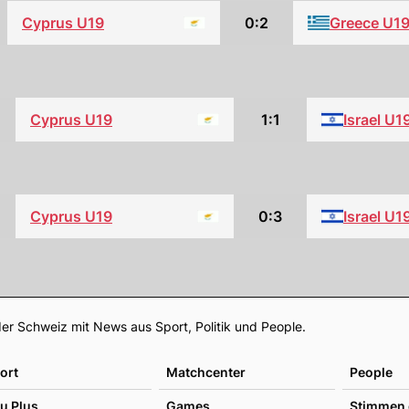
Cyprus U19
0:2
Greece U1
Cyprus U19
1:1
Israel U1
Cyprus U19
0:3
Israel U1
Footer
er Schweiz mit News aus Sport, Politik und People.
ort
Matchcenter
People
u Plus
Games
Stimmen 