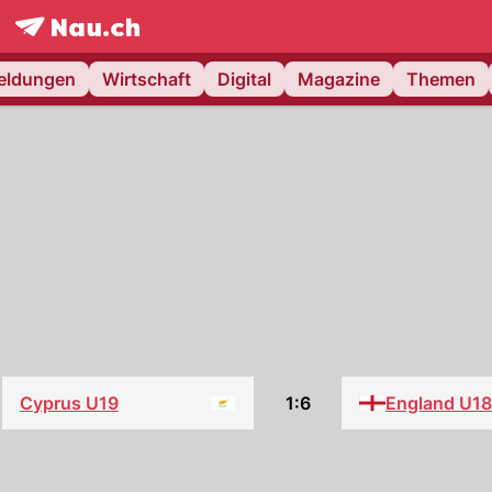
frontpage.
NAU.ch
meldungen
Wirtschaft
Digital
Magazine
Themen
Cyprus U19
1:6
England U18