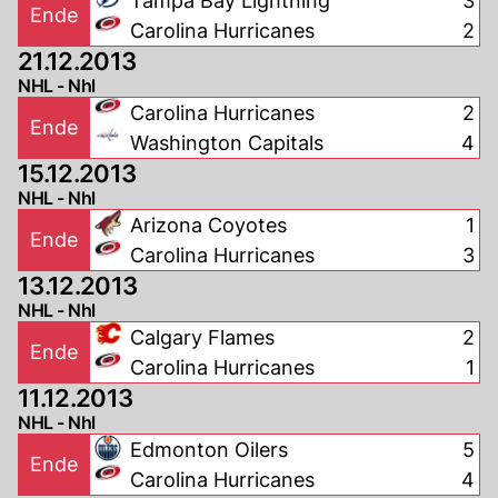
Tampa Bay Lightning
3
Ende
Carolina Hurricanes
2
21.12.2013
NHL - Nhl
Carolina Hurricanes
2
Ende
Washington Capitals
4
15.12.2013
NHL - Nhl
Arizona Coyotes
1
Ende
Carolina Hurricanes
3
13.12.2013
NHL - Nhl
Calgary Flames
2
Ende
Carolina Hurricanes
1
11.12.2013
NHL - Nhl
Edmonton Oilers
5
Ende
Carolina Hurricanes
4