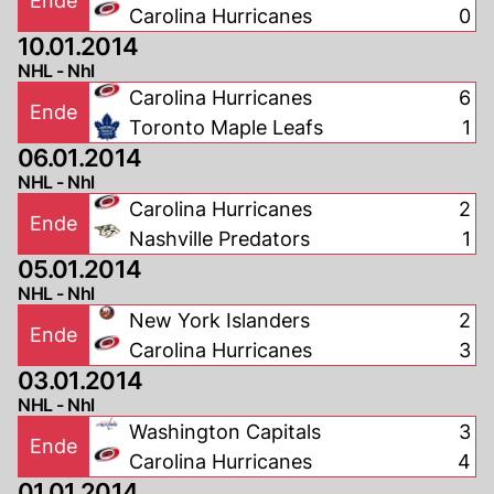
Ende
Carolina Hurricanes
0
10.01.2014
NHL - Nhl
Carolina Hurricanes
6
Ende
Toronto Maple Leafs
1
06.01.2014
NHL - Nhl
Carolina Hurricanes
2
Ende
Nashville Predators
1
05.01.2014
NHL - Nhl
New York Islanders
2
Ende
Carolina Hurricanes
3
03.01.2014
NHL - Nhl
Washington Capitals
3
Ende
Carolina Hurricanes
4
01.01.2014