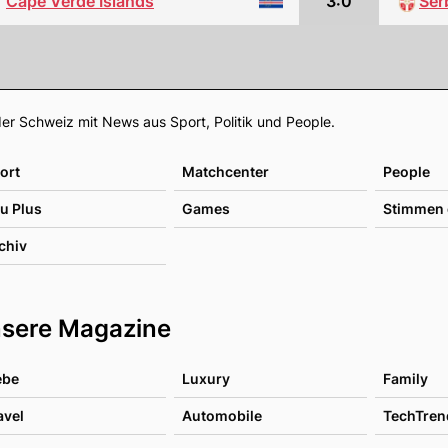
Cape Verde Islands
3:0
Ser
Footer
er Schweiz mit News aus Sport, Politik und People.
ort
Matchcenter
People
u Plus
Games
Stimmen 
chiv
sere Magazine
ebe
Luxury
Family
avel
Automobile
TechTren