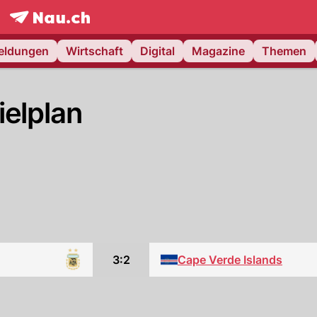
frontpage.
NAU.ch
meldungen
Wirtschaft
Digital
Magazine
Themen
ielplan
3:2
Cape Verde Islands