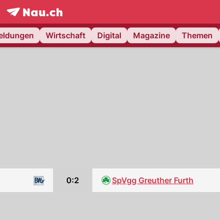
frontpage.
NAU.ch
meldungen
Wirtschaft
Digital
Magazine
Themen
0:2
SpVgg Greuther Furth