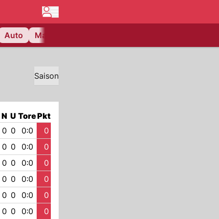
Auto
Matchcenter
Videos
Nau Plus
Lifestyle
Saison
N
U
Tore
Pkt
0
0
0:0
0
0
0
0:0
0
0
0
0:0
0
0
0
0:0
0
0
0
0:0
0
0
0
0:0
0