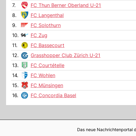
7.
FC Thun Berner Oberland U-21
8.
FC Langenthal
9.
FC Solothurn
10.
FC Zug
11.
FC Bassecourt
12.
Grasshopper Club Zürich U-21
13.
FC Courtételle
14.
FC Wohlen
15.
FC Münsingen
16.
FC Concordia Basel
Das neue Nachrichtenportal d