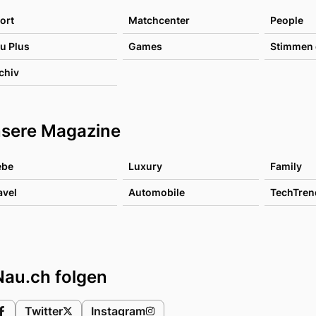
ort
Matchcenter
People
u Plus
Games
Stimmen 
chiv
sere Magazine
ebe
Luxury
Family
avel
Automobile
TechTren
Nau.ch folgen
Twitter
Instagram