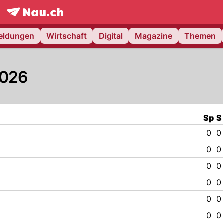
frontpage.
NAU.ch
meldungen
Wirtschaft
Digital
Magazine
Themen
 2026
Sp
S
0
0
0
0
0
0
0
0
0
0
0
0