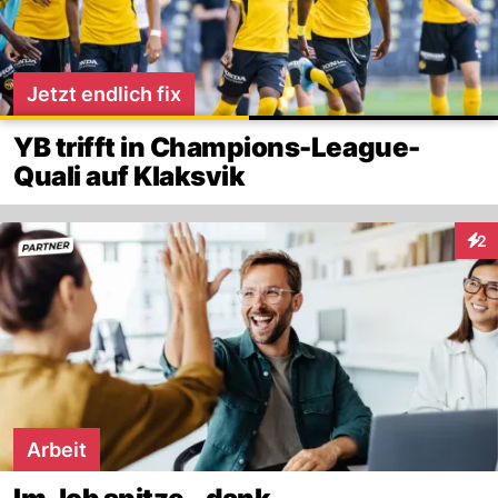
Jetzt endlich fix
YB trifft in Champions-League-
Quali auf Klaksvik
2
Inte
Arbeit