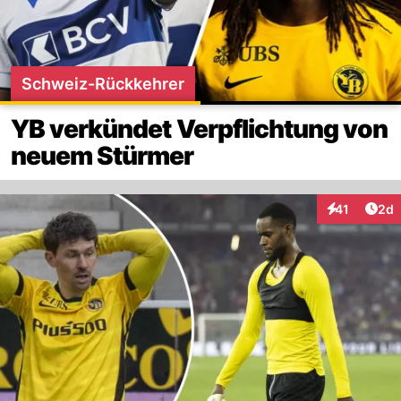
Schweiz-Rückkehrer
YB verkündet Verpflichtung von
neuem Stürmer
Arti
41
2d
Interaktione