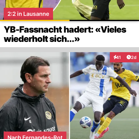
2:2 in Lausanne
YB-Fassnacht hadert: «Vieles
wiederholt sich...»
Arti
41
2d
Interaktione
Nach Fernandes-Rot