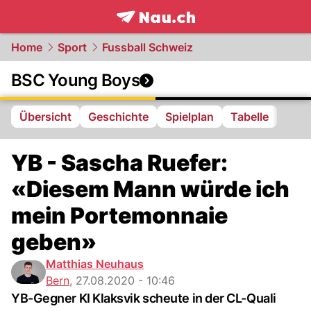
frontpage.
NAU.ch
Home
Sport
Fussball Schweiz
BSC Young Boys
Übersicht
Geschichte
Spielplan
Tabelle
YB - Sascha Ruefer:
«Diesem Mann würde ich
mein Portemonnaie
geben»
Matthias Neuhaus
Bern
,
27.08.2020 - 10:46
YB-Gegner KI Klaksvik scheute in der CL-Quali