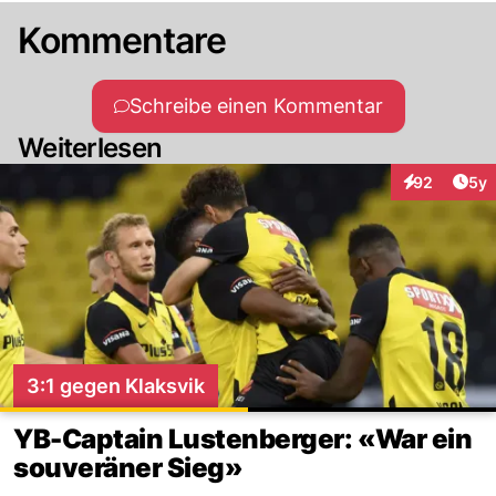
Kommentare
Schreibe einen Kommentar
Weiterlesen
Arti
92
5y
Interaktionen
3:1 gegen Klaksvik
YB-Captain Lustenberger: «War ein
souveräner Sieg»