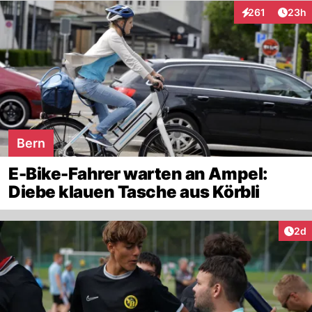
Artik
261
23h
Interaktionen
Bern
E-Bike-Fahrer warten an Ampel:
Diebe klauen Tasche aus Körbli
Arti
2d