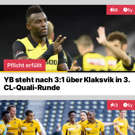
Arti
86
5y
Interaktionen
Pflicht erfüllt
YB steht nach 3:1 über Klaksvik in 3.
CL-Quali-Runde
Arti
13
5y
Interaktione