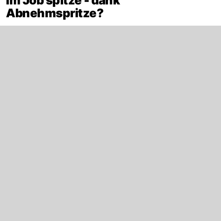
Im Job spitze - dank
Abnehmspritze?