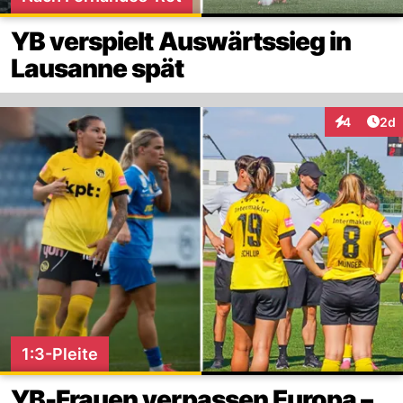
YB verspielt Auswärtssieg in
Lausanne spät
Arti
4
2d
Interaktion
1:3-Pleite
YB-Frauen verpassen Europa –