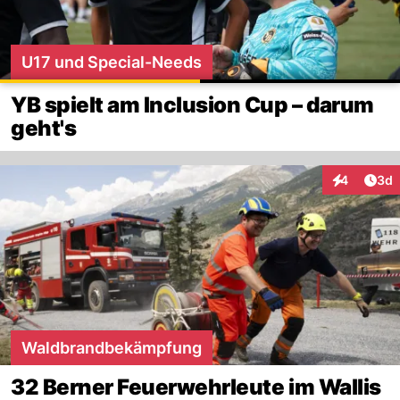
U17 und Special-Needs
YB spielt am Inclusion Cup – darum
geht's
Arti
4
3d
Interaktion
Waldbrandbekämpfung
32 Berner Feuerwehrleute im Wallis