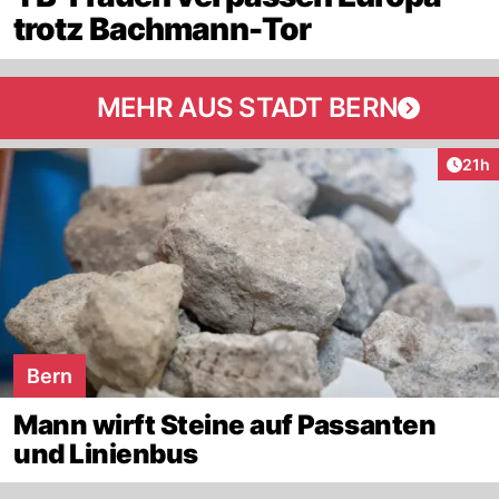
trotz Bachmann-Tor
MEHR AUS STADT BERN
Artik
21h
Bern
Mann wirft Steine auf Passanten
und Linienbus