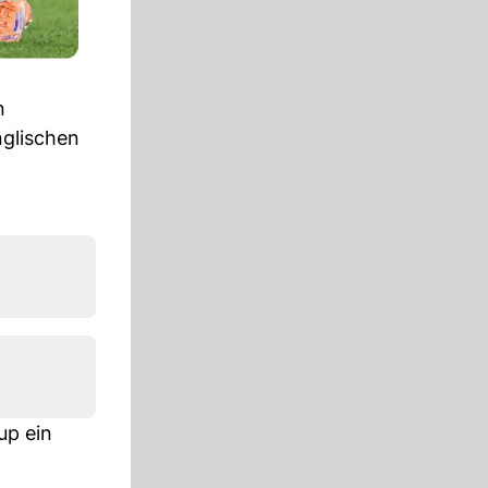
n
nglischen
up ein