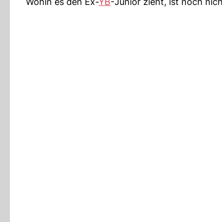
Wohin es den Ex-
YB
-Junior zieht, ist noch nic