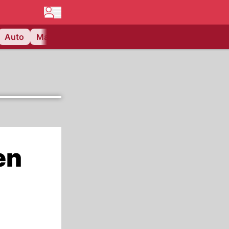
Auto
Matchcenter
Videos
Nau Plus
Lifestyle
en