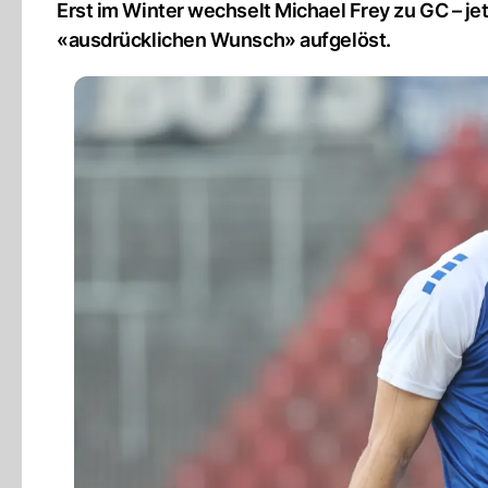
Erst im Winter wechselt Michael Frey zu GC – je
«ausdrücklichen Wunsch» aufgelöst.