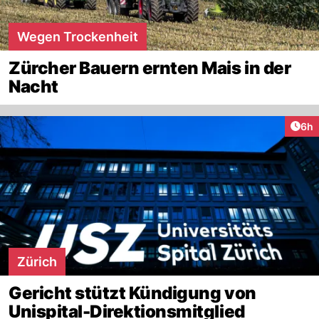
Wegen Trockenheit
Zürcher Bauern ernten Mais in der
Nacht
Arti
6h
Zürich
Gericht stützt Kündigung von
Unispital-Direktionsmitglied