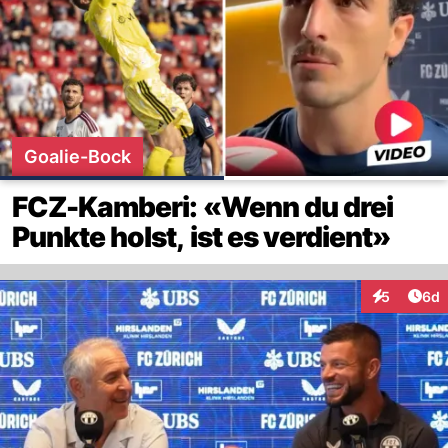
Goalie-Bock
FCZ-Kamberi: «Wenn du drei
Punkte holst, ist es verdient»
Arti
5
6d
Interaktion