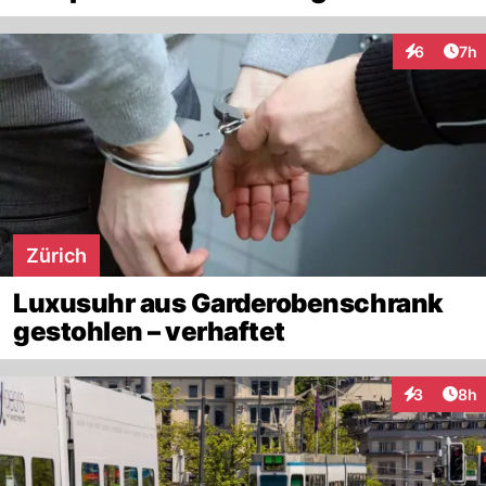
Arti
6
7h
Interaktion
Zürich
Luxusuhr aus Garderobenschrank
gestohlen – verhaftet
Arti
3
8h
Interaktion