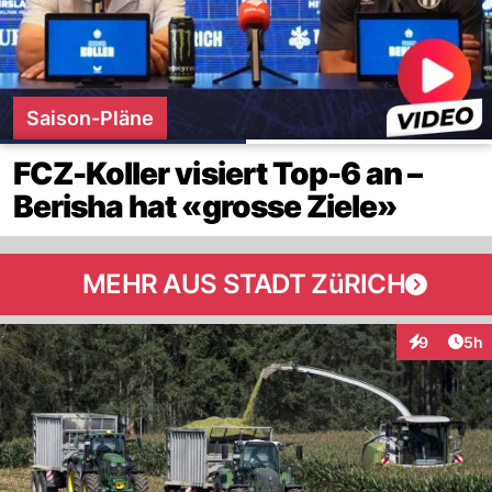
Saison-Pläne
FCZ-Koller visiert Top-6 an –
Berisha hat «grosse Ziele»
MEHR AUS STADT ZüRICH
Arti
9
5h
Interaktion