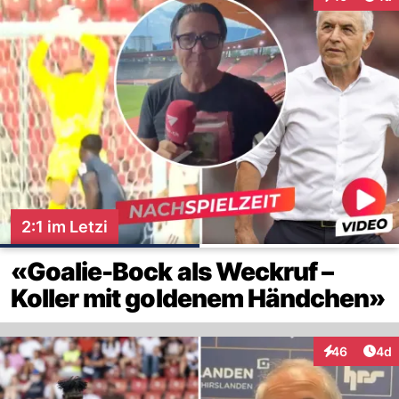
Interaktionen
2:1 im Letzi
«Goalie-Bock als Weckruf –
Koller mit goldenem Händchen»
Arti
46
4d
Interaktionen