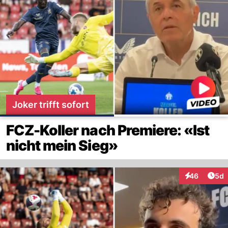
Joker trifft sofort
FCZ-Koller nach Premiere: «Ist
nicht mein Sieg»
Arti
46
5d
Interaktionen