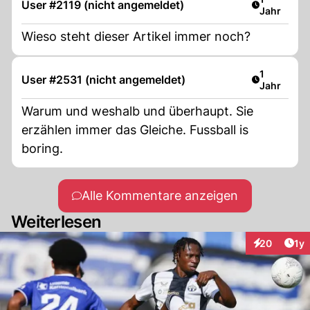
User #2119 (nicht angemeldet)
Jahr
Wieso steht dieser Artikel immer noch?
Artikel ver
1
User #2531 (nicht angemeldet)
Jahr
Warum und weshalb und überhaupt. Sie
erzählen immer das Gleiche. Fussball is
boring.
Alle Kommentare anzeigen
Weiterlesen
Art
20
1y
Interaktione