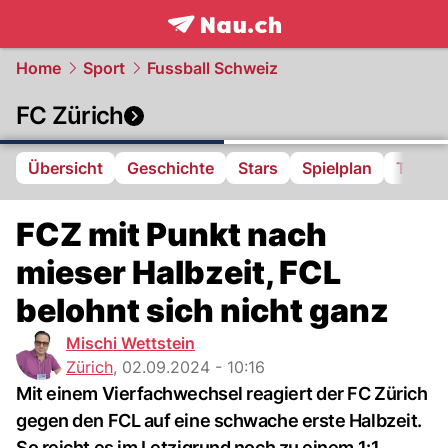
frontpage.
NAU.ch
Home
Sport
Fussball Schweiz
FC Zürich
Übersicht
Geschichte
Stars
Spielplan
Tabell
FCZ mit Punkt nach
mieser Halbzeit, FCL
belohnt sich nicht ganz
Mischi Wettstein
Zürich
,
02.09.2024 - 10:16
Mit einem Vierfachwechsel reagiert der FC Zürich
gegen den FCL auf eine schwache erste Halbzeit.
So reicht es im Letzigrund noch zu einem 1:1.