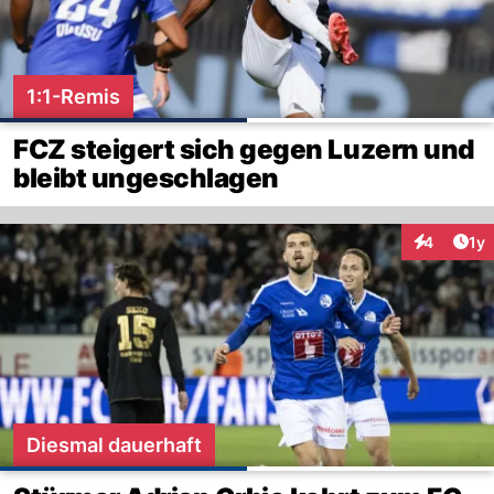
1:1-Remis
FCZ steigert sich gegen Luzern und
bleibt ungeschlagen
Art
4
1y
Interaktion
Diesmal dauerhaft