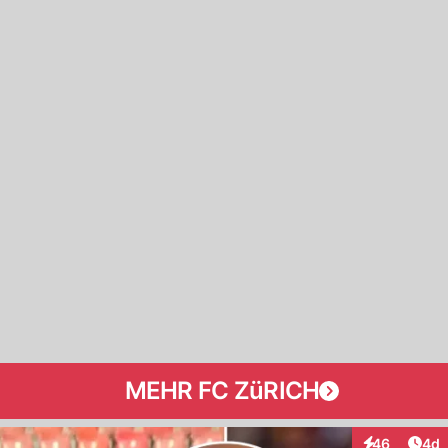
MEHR FC ZüRICH
Arti
46
4d