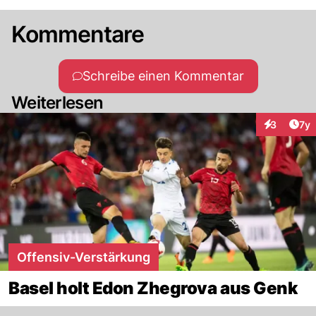
Kommentare
Schreibe einen Kommentar
Weiterlesen
Art
3
7y
Interaktion
Offensiv-Verstärkung
Basel holt Edon Zhegrova aus Genk