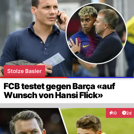
Stolze Basler
FCB testet gegen Barça «auf
Wunsch von Hansi Flick»
Arti
10
2d
Interaktione