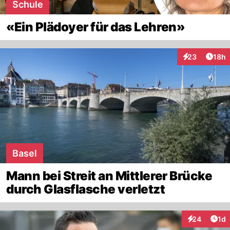
Schule
«Ein Plädoyer für das Lehren»
Artik
23
18h
Interaktionen
Basel
Mann bei Streit an Mittlerer Brücke
durch Glasflasche verletzt
Art
24
1d
Interaktione