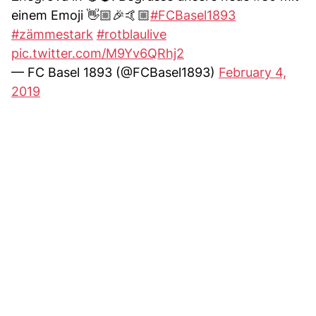
einem Emoji 👋🏼🎉🤙🏼
#FCBasel1893
#zämmestark
#rotblaulive
pic.twitter.com/M9Yv6QRhj2
— FC Basel 1893 (@FCBasel1893)
February 4,
2019