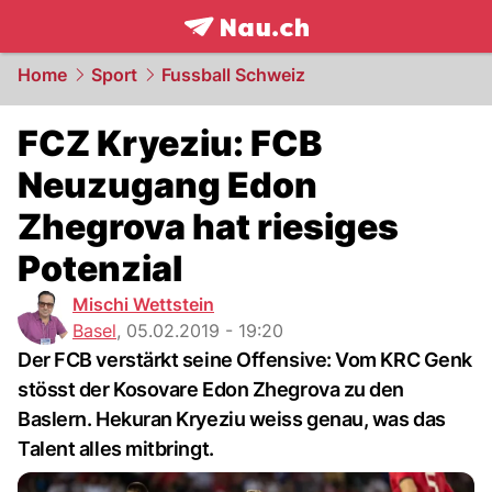
frontpage.
NAU.ch
Home
Sport
Fussball Schweiz
FCZ Kryeziu: FCB
Neuzugang Edon
Zhegrova hat riesiges
Potenzial
Mischi Wettstein
Basel
,
05.02.2019 - 19:20
Der FCB verstärkt seine Offensive: Vom KRC Genk
stösst der Kosovare Edon Zhegrova zu den
Baslern. Hekuran Kryeziu weiss genau, was das
Talent alles mitbringt.