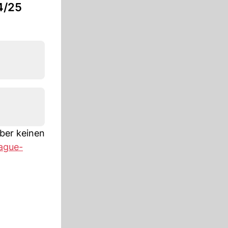
4/25
aber keinen
ague-