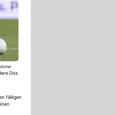
ystone
dere Dos
n fälligen
einen