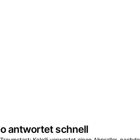
o antwortet schnell
Traumstart: Kololli verwertet einen Abpraller, nachde