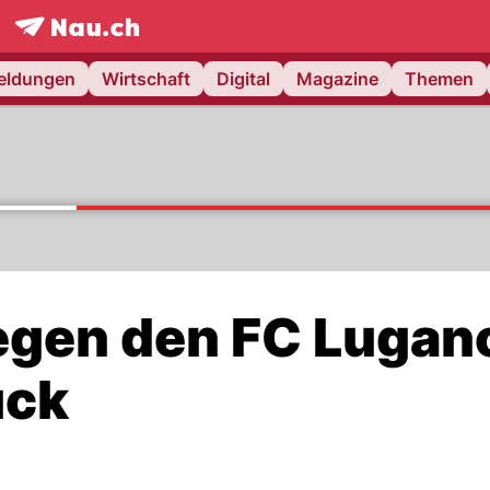
frontpage.
NAU.ch
meldungen
Wirtschaft
Digital
Magazine
Themen
gegen den FC Lugan
ück