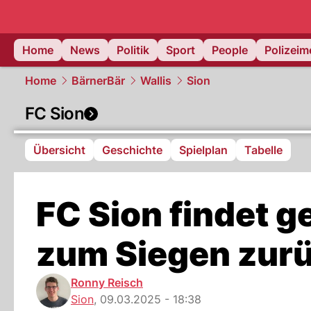
Home
News
Politik
Sport
People
Polizei
Home
BärnerBär
Wallis
Sion
FC Sion
Übersicht
Geschichte
Spielplan
Tabelle
FC Sion findet 
zum Siegen zur
Ronny Reisch
Sion
,
09.03.2025 - 18:38