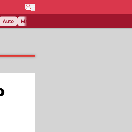
Auto
Matchcenter
Videos
Nau Plus
Lifestyle
o