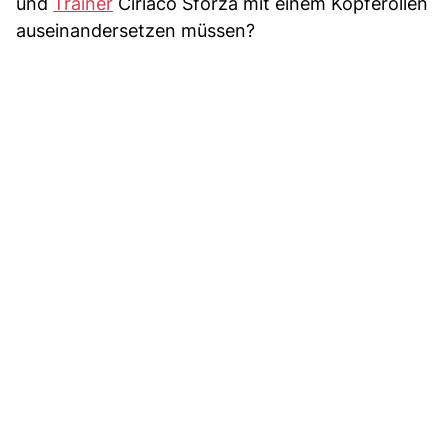
und
Trainer
Ciriaco Sforza mit einem Köpferollen
auseinandersetzen müssen?