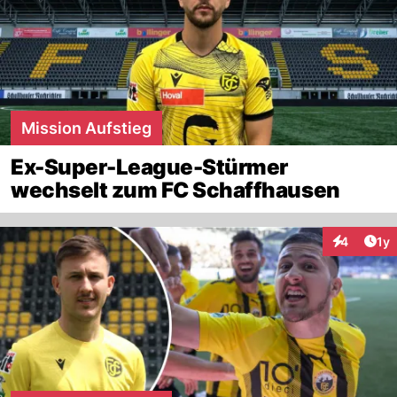
Mission Aufstieg
Ex-Super-League-Stürmer
wechselt zum FC Schaffhausen
Art
4
1y
Interaktion