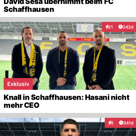
David Sesa übernimmt beim FC
Schaffhausen
Artikel
21
242d
Interaktionen
Exklusiv
Knall in Schaffhausen: Hasani nicht
mehr CEO
Artike
5
341d
Interaktionen