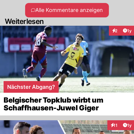
Alle Kommentare anzeigen
Weiterlesen
Art
2
1y
Interaktion
Nächster Abgang?
Belgischer Topklub wirbt um
Schaffhausen-Juwel Giger
Art
11
1y
Interaktione