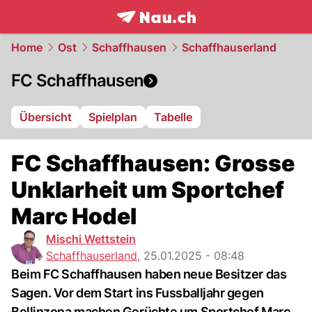
frontpage.
NAU.ch
Home
Ost
Schaffhausen
Schaffhauserland
FC Schaffhausen
Übersicht
Spielplan
Tabelle
FC Schaffhausen: Grosse
Unklarheit um Sportchef
Marc Hodel
Mischi Wettstein
Schaffhauserland
,
25.01.2025 - 08:48
Beim FC Schaffhausen haben neue Besitzer das
Sagen. Vor dem Start ins Fussballjahr gegen
Bellinzona machen Gerüchte um Sportchef Marc