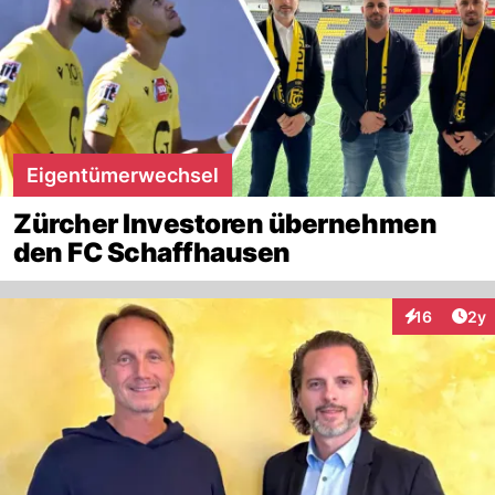
Eigentümerwechsel
Zürcher Investoren übernehmen
den FC Schaffhausen
Arti
16
2y
Interaktione