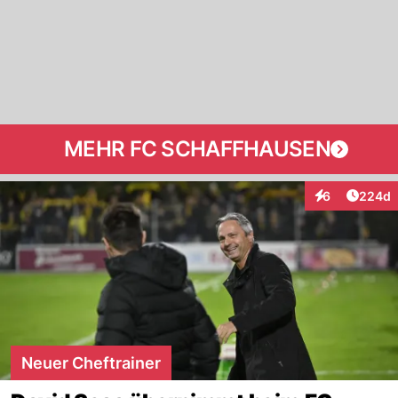
MEHR FC SCHAFFHAUSEN
Artikel
6
224d
Interaktionen
Neuer Cheftrainer