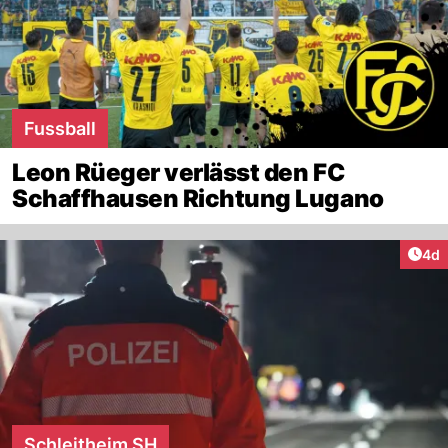
Fussball
Leon Rüeger verlässt den FC
Schaffhausen Richtung Lugano
Arti
4d
Schleitheim SH