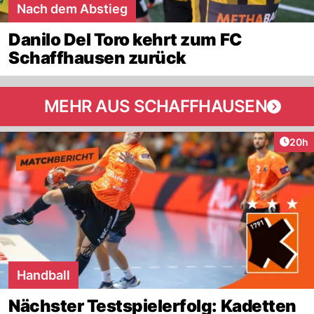
Nach dem Abstieg
Danilo Del Toro kehrt zum FC
Schaffhausen zurück
MEHR AUS SCHAFFHAUSEN
Artik
20h
Handball
Nächster Testspielerfolg: Kadetten