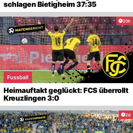
schlagen Bietigheim 37:35
Artik
20h
Fussball
Heimauftakt geglückt: FCS überrollt
Kreuzlingen 3:0
Arti
2d