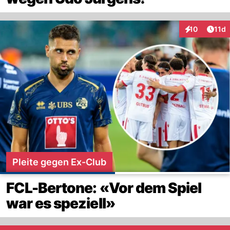
Artik
10
11d
Interaktionen
Pleite gegen Ex-Club
FCL-Bertone: «Vor dem Spiel
war es speziell»