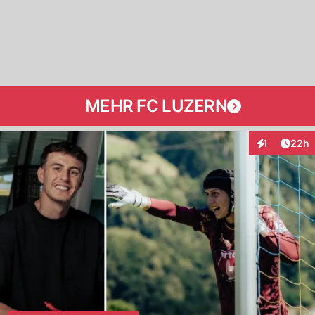
MEHR FC LUZERN
Artik
1
22h
Interaktione