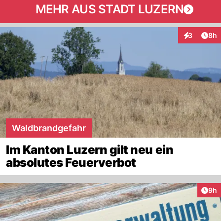
MEHR AUS STADT LUZERN
Arti
3
8h
Interaktion
Waldbrandgefahr
Im Kanton Luzern gilt neu ein
absolutes Feuerverbot
Arti
9h