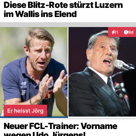
Diese Blitz-Rote stürzt Luzern
im Wallis ins Elend
Arti
11
9d
Interaktione
Er heisst Jörg
Neuer FCL-Trainer: Vorname
wegen Udo Jürgens!