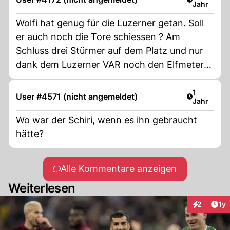
Jahr
Wolfi hat genug für die Luzerner getan. Soll
er auch noch die Tore schiessen ? Am
Schluss drei Stürmer auf dem Platz und nur
dank dem Luzerner VAR noch den Elfmeter
geschenkt bekommen. Zeigt alles über das
überbewertete Spitzenteam aus der
Artikel ver
1
User #4571 (nicht angemeldet)
Jahr
Zentralschweiz...
Wo war der Schiri, wenn es ihn gebraucht
hätte?
Alle Kommentare anzeigen
Weiterlesen
Art
2
1y
Interaktion