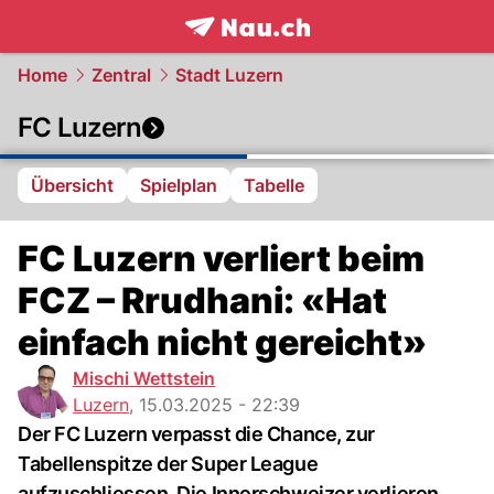
frontpage.
NAU.ch
Home
Zentral
Stadt Luzern
FC Luzern
Übersicht
Spielplan
Tabelle
FC Luzern verliert beim
FCZ – Rrudhani: «Hat
einfach nicht gereicht»
Mischi Wettstein
Luzern
,
15.03.2025 - 22:39
Der FC Luzern verpasst die Chance, zur
Tabellenspitze der Super League
aufzuschliessen. Die Innerschweizer verlieren