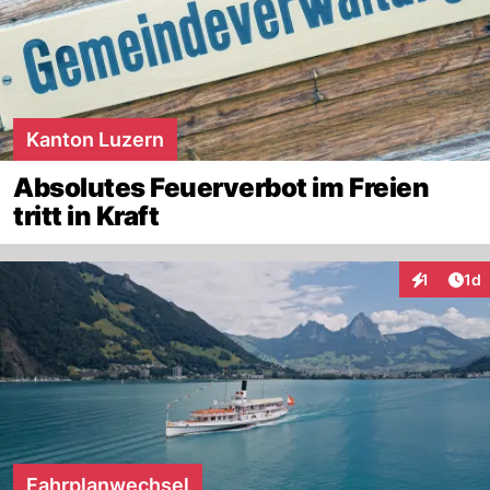
Kanton Luzern
Absolutes Feuerverbot im Freien
tritt in Kraft
Art
1
1d
Interaktion
Fahrplanwechsel