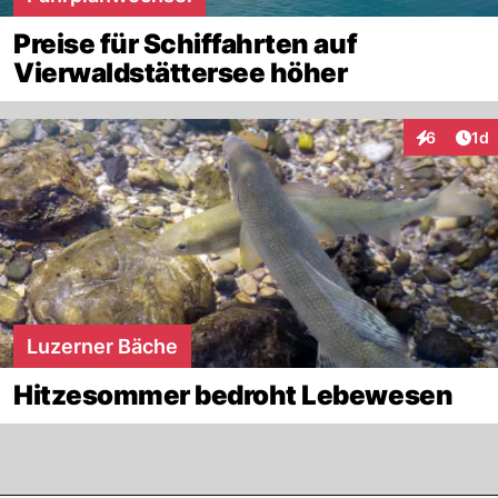
Preise für Schiffahrten auf
Vierwaldstättersee höher
Art
6
1d
Interaktion
Luzerner Bäche
Hitzesommer bedroht Lebewesen