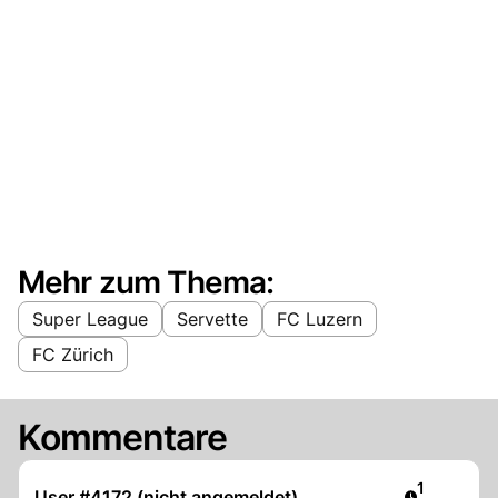
Mehr zum Thema:
Super League
Servette
FC Luzern
FC Zürich
Kommentare
Artikel ver
1
User #4172 (nicht angemeldet)