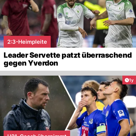
2:3-Heimpleite
Leader Servette patzt überraschend
gegen Yverdon
Art
1y