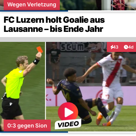
Wegen Verletzung
FC Luzern holt Goalie aus
Lausanne – bis Ende Jahr
Arti
43
4d
Interaktionen
0:3 gegen Sion