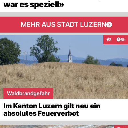
war es speziell»
MEHR AUS STADT LUZERN
Arti
3
8h
Interaktion
Waldbrandgefahr
Im Kanton Luzern gilt neu ein
absolutes Feuerverbot