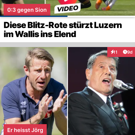
0:3 gegen Sion
Diese Blitz-Rote stürzt Luzern
im Wallis ins Elend
Arti
11
9d
Interaktione
Er heisst Jörg