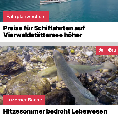
Fahrplanwechsel
Preise für Schiffahrten auf
Vierwaldstättersee höher
Art
6
1d
Interaktion
Luzerner Bäche
Hitzesommer bedroht Lebewesen