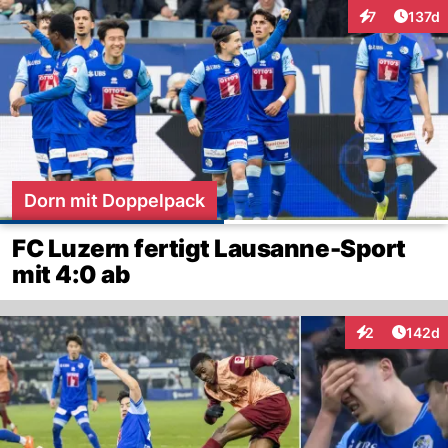
Artike
7
137d
Interaktionen
Dorn mit Doppelpack
FC Luzern fertigt Lausanne-Sport
mit 4:0 ab
Artike
2
142d
Interaktionen