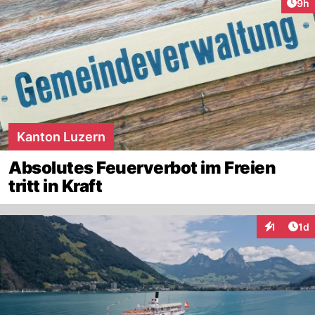
Arti
9h
Kanton Luzern
Absolutes Feuerverbot im Freien
tritt in Kraft
Art
1
1d
Interaktion