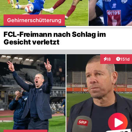
Gehirnerschütterung
FCL-Freimann nach Schlag im
Gesicht verletzt
Artike
18
151d
Interaktionen