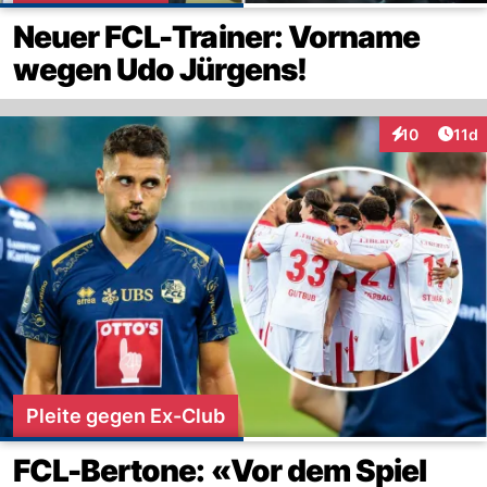
Neuer FCL-Trainer: Vorname
wegen Udo Jürgens!
Artik
10
11d
Interaktionen
Pleite gegen Ex-Club
FCL-Bertone: «Vor dem Spiel