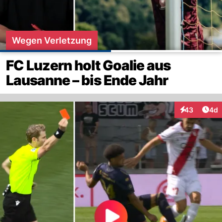
Wegen Verletzung
FC Luzern holt Goalie aus
Lausanne – bis Ende Jahr
Arti
43
4d
Interaktionen