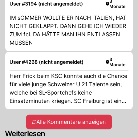
Artikel veröff
3
User #3194 (nicht angemeldet)
Monate
IM sOMMER WOLLTE ER NACH iTALIEN, HAT
NICHT GEKLAPPT. DANN GEHE ICH WIEDER
ZUM fcl. DA HÄTTE MAN IHN ENTLASSEN
MÜSSEN
Artikel veröff
3
User #4268 (nicht angemeldet)
Monate
Herr Frick beim KSC könnte auch die Chance
für viele junge Schweizer U 21 Talente sein,
welche bei SL-Sportchefs keine
Einsatzminuten kriegen. SC Freiburg ist ein
gutes Beispiel.
Alle Kommentare anzeigen
Weiterlesen