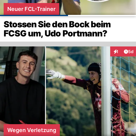
Neuer FCL-Trainer
Stossen Sie den Bock beim
FCSG um, Udo Portmann?
Arti
1
5d
Interaktion
Wegen Verletzung