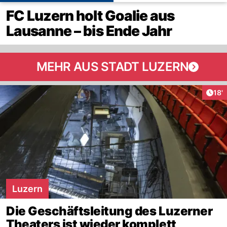
FC Luzern holt Goalie aus
Lausanne – bis Ende Jahr
MEHR AUS STADT LUZERN
Arti
18'
Luzern
Die Geschäftsleitung des Luzerner
Theaters ist wieder komplett