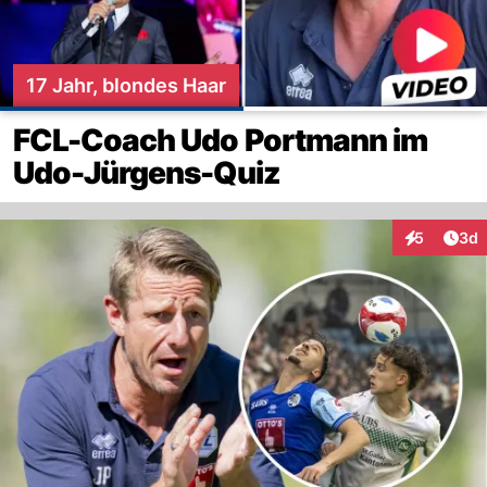
17 Jahr, blondes Haar
FCL-Coach Udo Portmann im
Udo-Jürgens-Quiz
Arti
5
3d
Interaktion