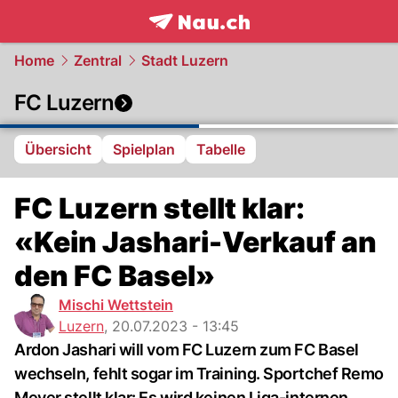
frontpage.
NAU.ch
Home
Zentral
Stadt Luzern
FC Luzern
Übersicht
Spielplan
Tabelle
FC Luzern stellt klar:
«Kein Jashari-Verkauf an
den FC Basel»
Mischi Wettstein
Luzern
,
20.07.2023 - 13:45
Ardon Jashari will vom FC Luzern zum FC Basel
wechseln, fehlt sogar im Training. Sportchef Remo
Meyer stellt klar: Es wird keinen Liga-internen