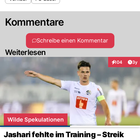
Kommentare
Schreibe einen Kommentar
Weiterlesen
Arti
104
3y
Interaktionen
Wilde Spekulationen
Jashari fehlte im Training – Streik