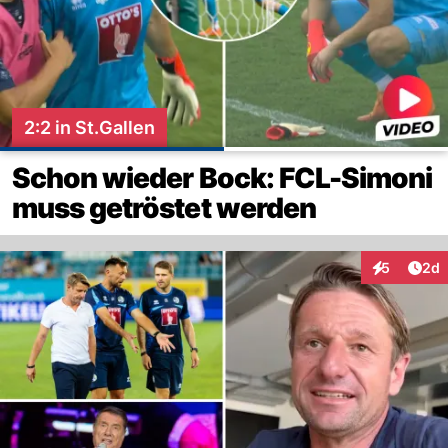
2:2 in St.Gallen
Schon wieder Bock: FCL-Simoni
muss getröstet werden
Arti
5
2d
Interaktion