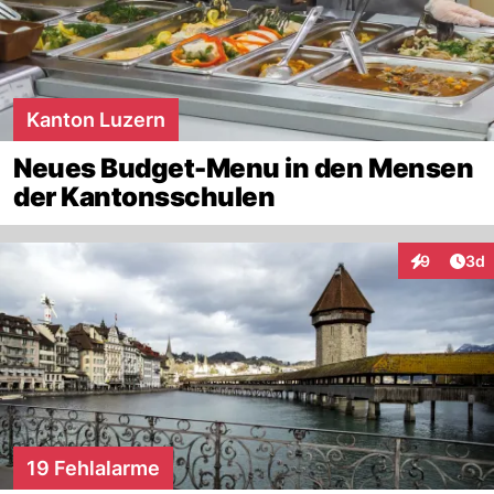
Kanton Luzern
Neues Budget-Menu in den Mensen
der Kantonsschulen
Arti
9
3d
Interaktion
19 Fehlalarme