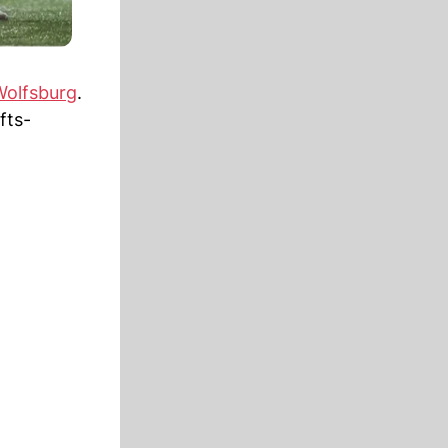
Wolfsburg
.
fts-