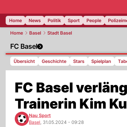
Home
News
Politik
Sport
People
Polizei
Home
Basel
Stadt Basel
FC Basel
Übersicht
Geschichte
Stars
Spielplan
Tabe
FC Basel verläng
Trainerin Kim Ku
Nau Sport
Basel
,
31.05.2024 - 09:28