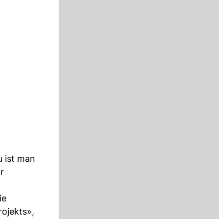
u ist man
r
ie
rojekts»,