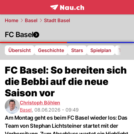
frontpage.
NAU.ch
Home
Basel
Stadt Basel
FC Basel
Übersicht
Geschichte
Stars
Spielplan
Tabell
FC Basel: So bereiten sich
die Bebbi auf die neue
Saison vor
Christoph Böhlen
Basel
,
08.06.2026 - 09:49
Am Montag geht es beim FC Basel wieder los: Das
Team von Stephan Lichtsteiner startet mit der
Vorbereitung. Zum Abschluss wartet ein Highlight