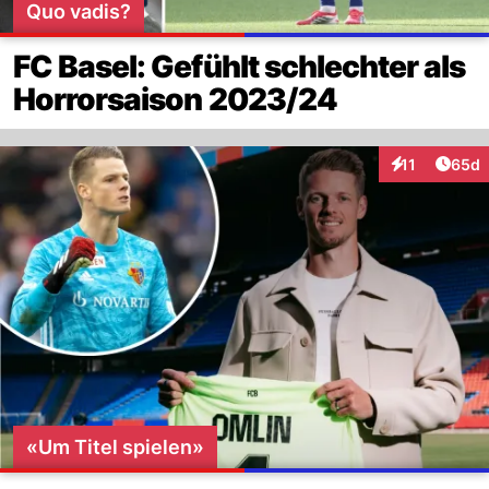
Quo vadis?
FC Basel: Gefühlt schlechter als
Horrorsaison 2023/24
Artik
11
65d
Interaktionen
«Um Titel spielen»