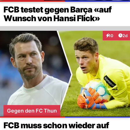
FCB testet gegen Barça «auf
Wunsch von Hansi Flick»
Arti
10
2d
Interaktione
Gegen den FC Thun
FCB muss schon wieder auf