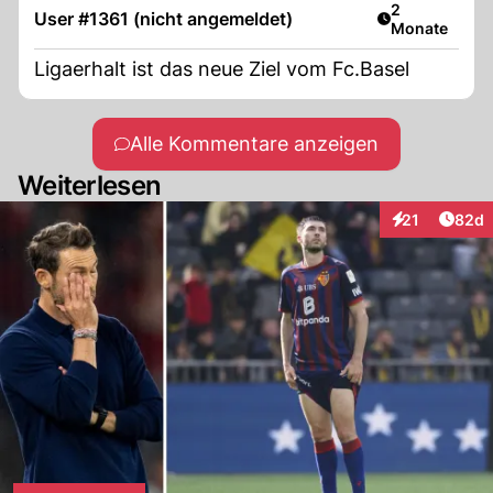
Artikel veröff
2
User #1361 (nicht angemeldet)
Monate
Ligaerhalt ist das neue Ziel vom Fc.Basel
Alle Kommentare anzeigen
Weiterlesen
Artik
21
82d
Interaktionen