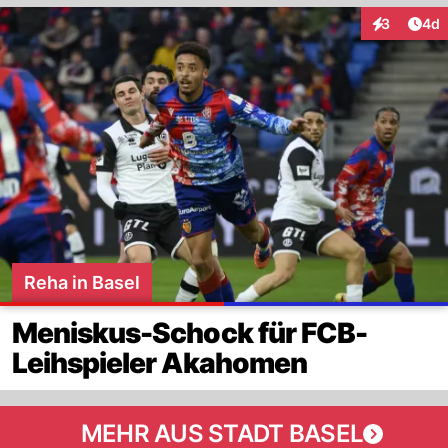
Arti
3
4d
Interaktion
Reha in Basel
Meniskus-Schock für FCB-
Leihspieler Akahomen
MEHR AUS STADT BASEL