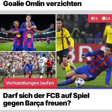
Goalie Omlin verzichten
Arti
23
2d
Interaktionen
Verhandlungen laufen
Darf sich der FCB auf Spiel
gegen Barça freuen?