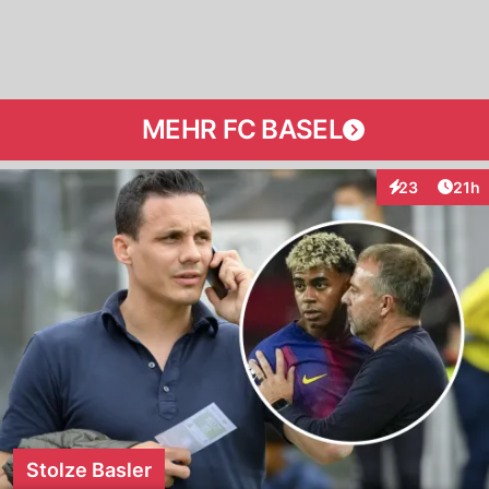
MEHR FC BASEL
Artik
23
21h
Interaktionen
Stolze Basler