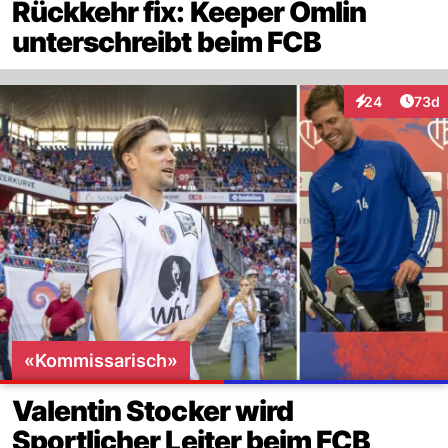
Rückkehr fix: Keeper Omlin
unterschreibt beim FCB
Artik
24
73d
Interaktionen
«Kommissarisch»
Valentin Stocker wird
Sportlicher Leiter beim FCB