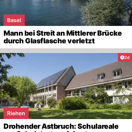
Basel
Mann bei Streit an Mittlerer Brücke
durch Glasflasche verletzt
Arti
2d
Riehen
Drohender Astbruch: Schulareale