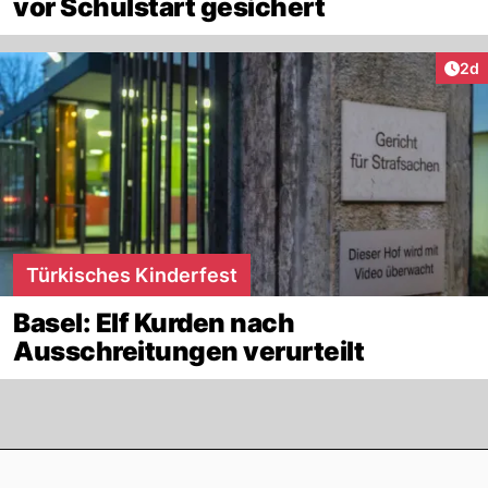
vor Schulstart gesichert
Arti
2d
Türkisches Kinderfest
Basel: Elf Kurden nach
Ausschreitungen verurteilt
Footer