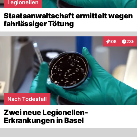
Legionellen
Staatsanwaltschaft ermittelt wegen
fahrlässiger Tötung
Artik
106
23h
Interaktionen
Nach Todesfall
Zwei neue Legionellen-
Erkrankungen in Basel