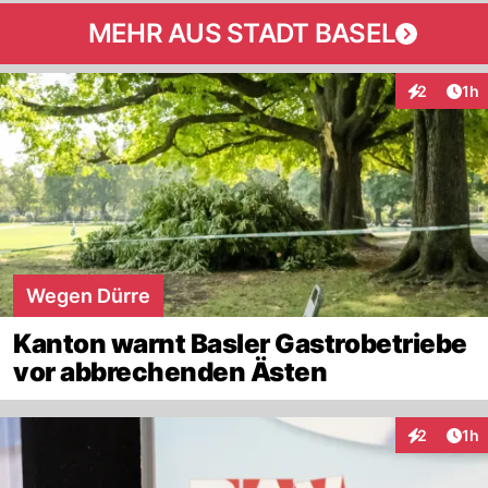
MEHR AUS STADT BASEL
Art
2
1h
Interaktion
Wegen Dürre
Kanton warnt Basler Gastrobetriebe
vor abbrechenden Ästen
Art
2
1h
Interaktion