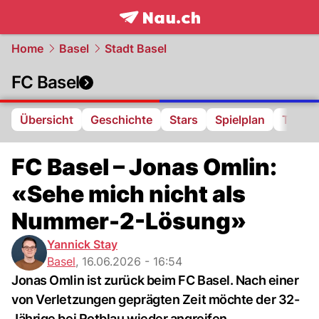
frontpage.
NAU.ch
Home
Basel
Stadt Basel
FC Basel
Übersicht
Geschichte
Stars
Spielplan
Tabell
FC Basel – Jonas Omlin:
«Sehe mich nicht als
Nummer-2-Lösung»
Yannick Stay
Basel
,
16.06.2026 - 16:54
Jonas Omlin ist zurück beim FC Basel. Nach einer
von Verletzungen geprägten Zeit möchte der 32-
Jährige bei Rotblau wieder angreifen.