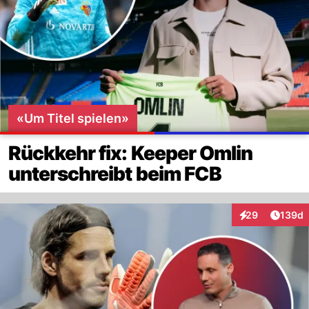
«Um Titel spielen»
Rückkehr fix: Keeper Omlin
unterschreibt beim FCB
Artike
29
139d
Interaktionen