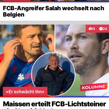
FCB-Angreifer Salah wechselt nach
Belgien
Arti
84
2d
Interaktionen
«Er schwächt ihn»
Maissen erteilt FCB-Lichtsteiner