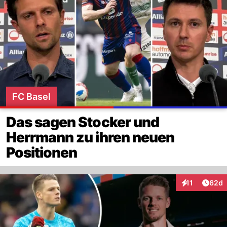
FC Basel
Das sagen Stocker und
Herrmann zu ihren neuen
Positionen
Artik
11
62d
Interaktionen