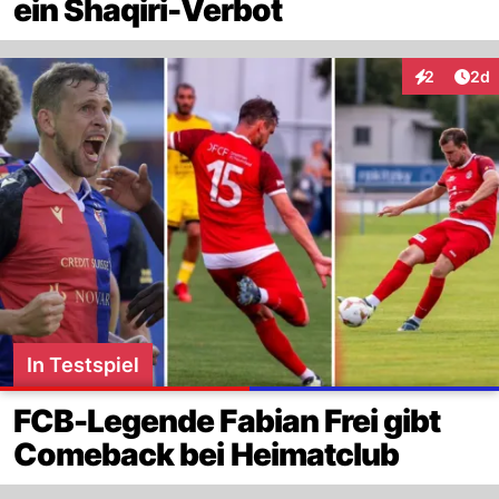
ein Shaqiri-Verbot
Arti
2
2d
Interaktion
In Testspiel
FCB-Legende Fabian Frei gibt
Comeback bei Heimatclub