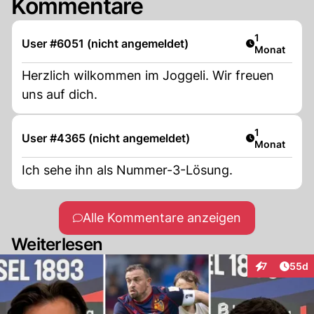
Kommentare
Artikel veröf
1
User #6051 (nicht angemeldet)
Monat
Herzlich wilkommen im Joggeli. Wir freuen
uns auf dich.
Artikel veröf
1
User #4365 (nicht angemeldet)
Monat
Ich sehe ihn als Nummer-3-Lösung.
Alle Kommentare anzeigen
Weiterlesen
Artik
7
55d
Interaktionen