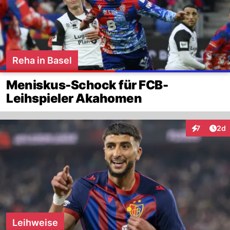
Reha in Basel
Meniskus-Schock für FCB-
Leihspieler Akahomen
Arti
7
2d
Interaktion
Leihweise