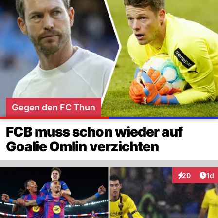
Gegen den FC Thun
FCB muss schon wieder auf
Goalie Omlin verzichten
Art
20
1d
Interaktione