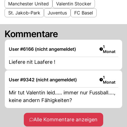
Manchester United
Valentin Stocker
St. Jakob-Park
Juventus
FC Basel
Kommentare
Artikel veröf
1
User #6166 (nicht angemeldet)
Monat
Liefere nit Laafere !
Artikel veröf
1
User #9342 (nicht angemeldet)
Monat
Mir tut Valentin leid….. immer nur Fussball….,
keine andern Fähigkeiten?
Alle Kommentare anzeigen