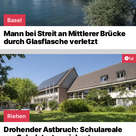
Basel
Mann bei Streit an Mittlerer Brücke
durch Glasflasche verletzt
Art
1d
Riehen
Drohender Astbruch: Schulareale