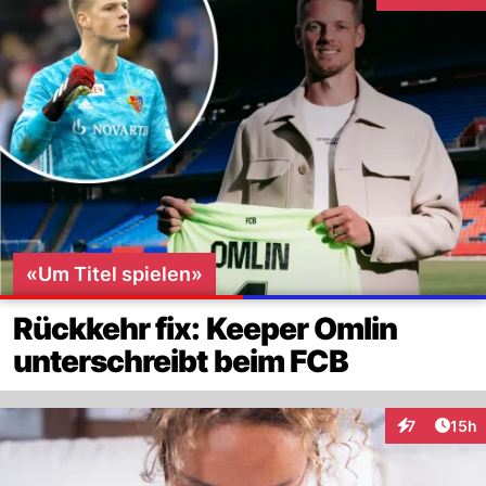
Interaktionen
«Um Titel spielen»
Rückkehr fix: Keeper Omlin
unterschreibt beim FCB
Artik
7
15h
Interaktione