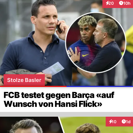
Artik
20
10h
Interaktionen
Stolze Basler
FCB testet gegen Barça «auf
Wunsch von Hansi Flick»
Art
10
1d
Interaktione