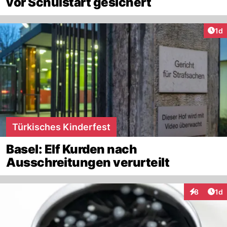
vor Schulstart gesichert
Art
1d
Türkisches Kinderfest
Basel: Elf Kurden nach
Ausschreitungen verurteilt
Art
8
1d
Interaktion