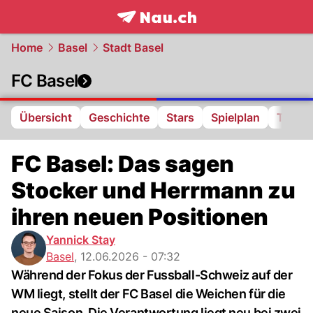
frontpage.
NAU.ch
Home
Basel
Stadt Basel
FC Basel
Übersicht
Geschichte
Stars
Spielplan
Tabell
FC Basel: Das sagen
Stocker und Herrmann zu
ihren neuen Positionen
Yannick Stay
Basel
,
12.06.2026 - 07:32
Während der Fokus der Fussball-Schweiz auf der
WM liegt, stellt der FC Basel die Weichen für die
neue Saison. Die Verantwortung liegt neu bei zwei