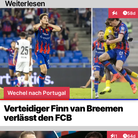
Weiterlesen
Artik
4
58d
Interaktionen
Wechel nach Portugal
Verteidiger Finn van Breemen
verlässt den FCB
Artik
11
64d