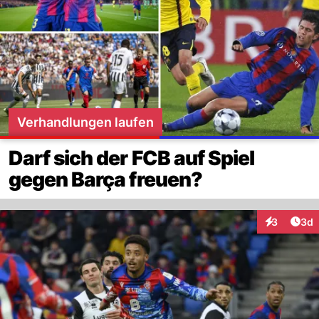
Verhandlungen laufen
Darf sich der FCB auf Spiel
gegen Barça freuen?
Arti
3
3d
Interaktion