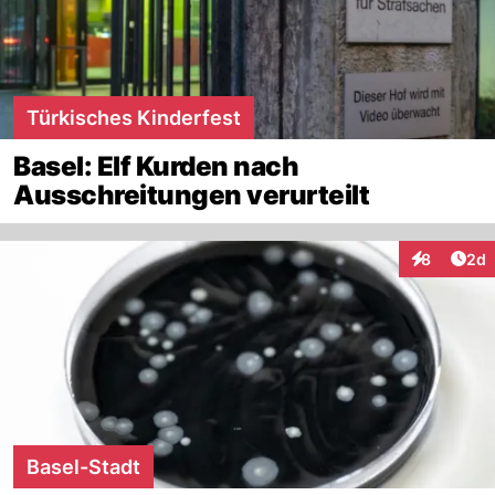
Türkisches Kinderfest
Basel: Elf Kurden nach
Ausschreitungen verurteilt
Arti
8
2d
Interaktion
Basel-Stadt