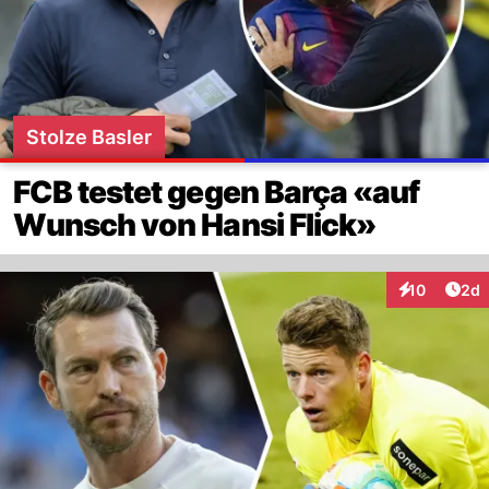
Stolze Basler
FCB testet gegen Barça «auf
Wunsch von Hansi Flick»
Arti
10
2d
Interaktione