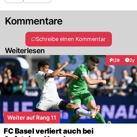
Kommentare
Schreibe einen Kommentar
Weiterlesen
Arti
129
2y
Interaktionen
Weiter auf Rang 11
FC Basel verliert auch bei