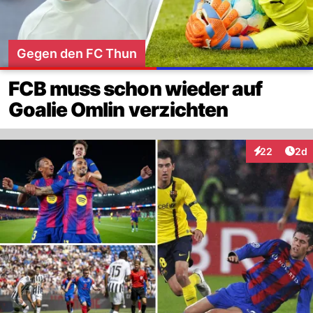
Gegen den FC Thun
FCB muss schon wieder auf
Goalie Omlin verzichten
Arti
22
2d
Interaktionen