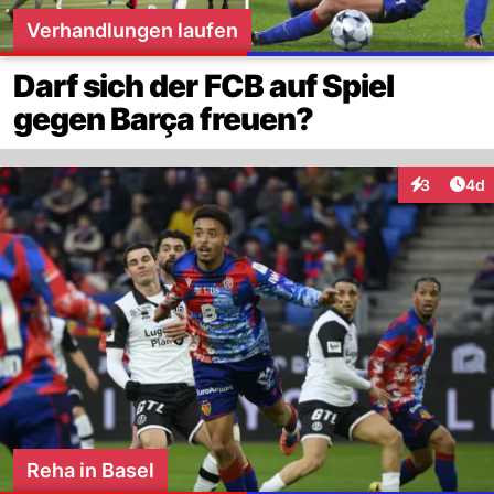
Verhandlungen laufen
Darf sich der FCB auf Spiel
gegen Barça freuen?
Arti
3
4d
Interaktion
Reha in Basel