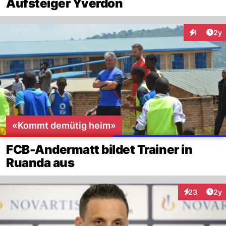
Aufsteiger Yverdon
Arti
1
2y
Interaktion
«Kommt demütig heim»
FCB-Andermatt bildet Trainer in
Ruanda aus
Arti
23
2y
Interaktionen