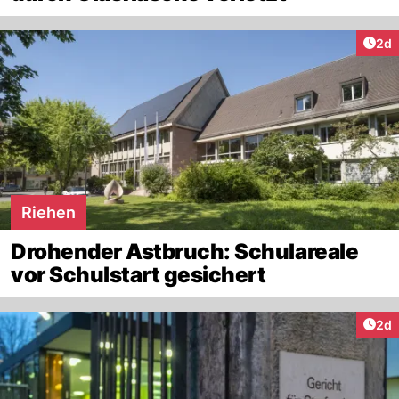
Arti
2d
Riehen
Drohender Astbruch: Schulareale
vor Schulstart gesichert
Arti
2d