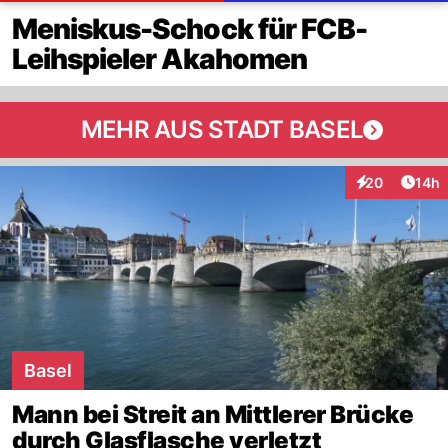
Meniskus-Schock für FCB-
Leihspieler Akahomen
MEHR AUS STADT BASEL
Artik
20
14h
Interaktionen
Basel
Mann bei Streit an Mittlerer Brücke
durch Glasflasche verletzt