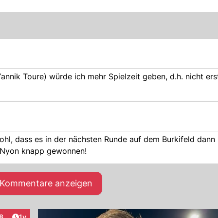
ik Toure) würde ich mehr Spielzeit geben, d.h. nicht ers
ohl, dass es in der nächsten Runde auf dem Burkifeld dann 
n Nyon knapp gewonnen!
e Kommentare anzeigen
Artikel veröffentlicht:
8
1y