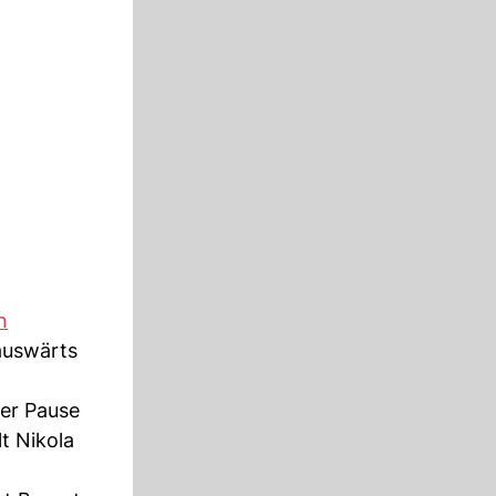
n
 auswärts
der Pause
t Nikola