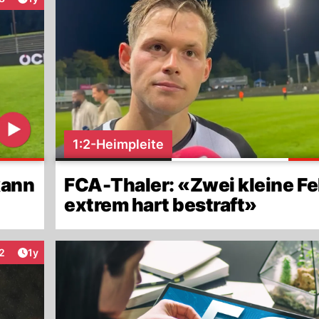
nteraktionen
1:2-Heimpleite
kann
FCA-Thaler: «Zwei kleine Fe
extrem hart bestraft»
Artikel veröffentlicht:
2
1y
nteraktionen