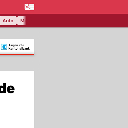
Auto
Matchcenter
Videos
Nau Plus
Lifestyle
ade