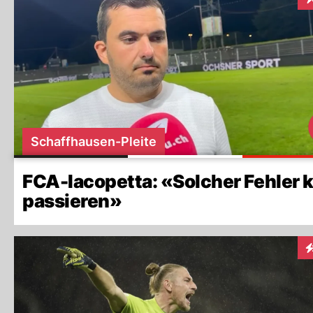
I
Schaffhausen-Pleite
FCA-Iacopetta: «Solcher Fehler 
passieren»
I