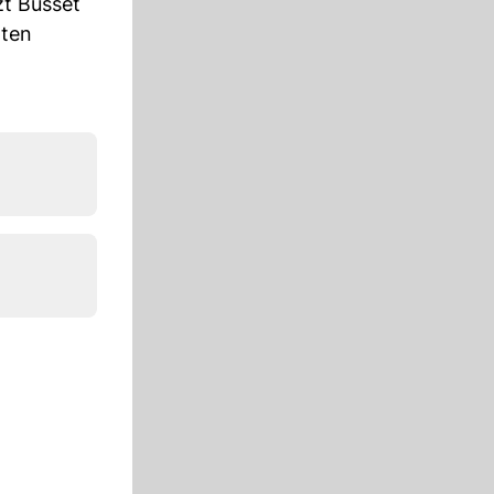
zt Busset
tten