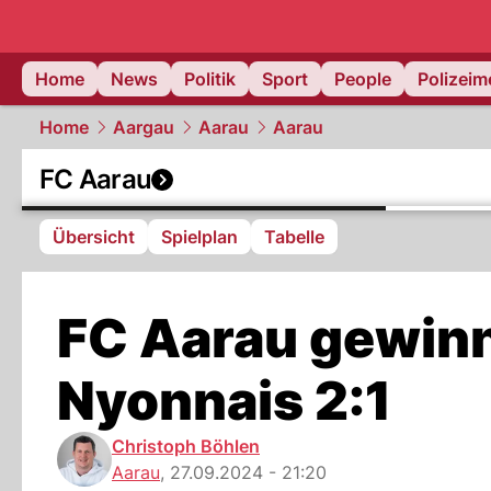
Home
News
Politik
Sport
People
Polizei
Home
Aargau
Aarau
Aarau
FC Aarau
Übersicht
Spielplan
Tabelle
FC Aarau gewinn
Nyonnais 2:1
Christoph Böhlen
Aarau
,
27.09.2024 - 21:20