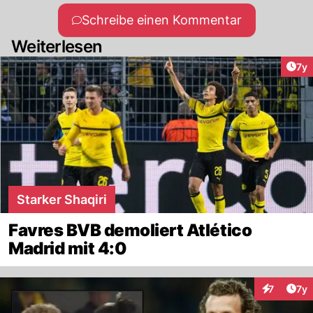
Schreibe einen Kommentar
Weiterlesen
Art
7y
Starker Shaqiri
Favres BVB demoliert Atlético
Madrid mit 4:0
Art
7
7y
Interaktion