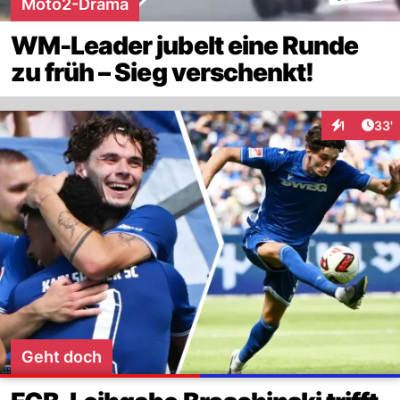
Moto2-Drama
WM-Leader jubelt eine Runde
zu früh – Sieg verschenkt!
Arti
1
33'
Interaktion
Geht doch