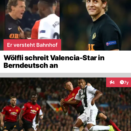
Er versteht Bahnhof
Wölfli schreit Valencia-Star in
Berndeutsch an
Art
4
7y
Interaktion