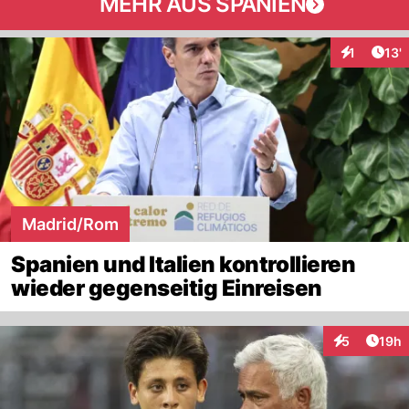
MEHR AUS SPANIEN
Arti
1
13'
Interaktion
Madrid/Rom
Spanien und Italien kontrollieren
wieder gegenseitig Einreisen
Artik
5
19h
Interaktione