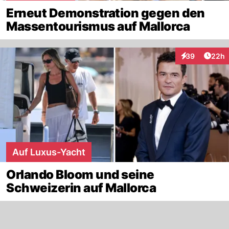
Erneut Demonstration gegen den
Massentourismus auf Mallorca
Artik
39
22h
Interaktionen
Auf Luxus-Yacht
Orlando Bloom und seine
Schweizerin auf Mallorca