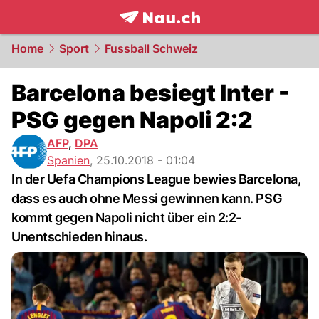
frontpage.
NAU.ch
Home
Sport
Fussball Schweiz
Barcelona besiegt Inter -
PSG gegen Napoli 2:2
AFP
,
DPA
Spanien
,
25.10.2018 - 01:04
In der Uefa Champions League bewies Barcelona,
dass es auch ohne Messi gewinnen kann. PSG
kommt gegen Napoli nicht über ein 2:2-
Unentschieden hinaus.