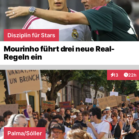
Disziplin für Stars
Mourinho führt drei neue Real-
Regeln ein
Artik
13
22h
Interaktionen
Palma/Sóller