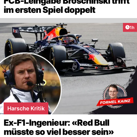
FCB-Leihgabe Broschinski trifft
im ersten Spiel doppelt
Art
1h
Harsche Kritik
Ex-F1-Ingenieur: «Red Bull
müsste so viel besser sein»