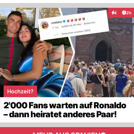
Arti
4
2h
Interaktion
Hochzeit?
2'000 Fans warten auf Ronaldo
– dann heiratet anderes Paar!