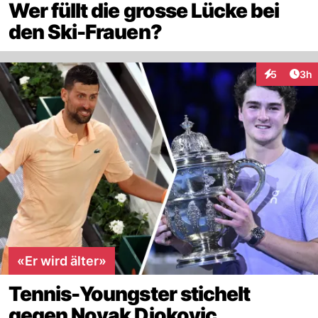
Wer füllt die grosse Lücke bei
den Ski-Frauen?
Arti
5
3h
Interaktion
«Er wird älter»
Tennis-Youngster stichelt
gegen Novak Djokovic