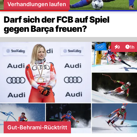
Verhandlungen laufen
Darf sich der FCB auf Spiel
gegen Barça freuen?
Art
9
1h
Interaktion
Gut-Behrami-Rücktritt