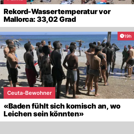
Rekord-Wassertemperatur vor
Mallorca: 33,02 Grad
Artik
19h
Ceuta-Bewohner
«Baden fühlt sich komisch an, wo
Leichen sein könnten»