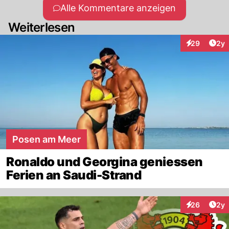
Alle Kommentare anzeigen
Weiterlesen
Arti
29
2y
Interaktionen
Posen am Meer
Ronaldo und Georgina geniessen
Ferien an Saudi-Strand
Arti
26
2y
Interaktionen