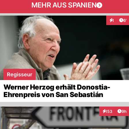
MEHR AUS SPANIEN
Art
1
6'
Interaktio
Regisseur
Werner Herzog erhält Donostia-
Ehrenpreis von San Sebastián
Arti
153
9h
Interaktionen