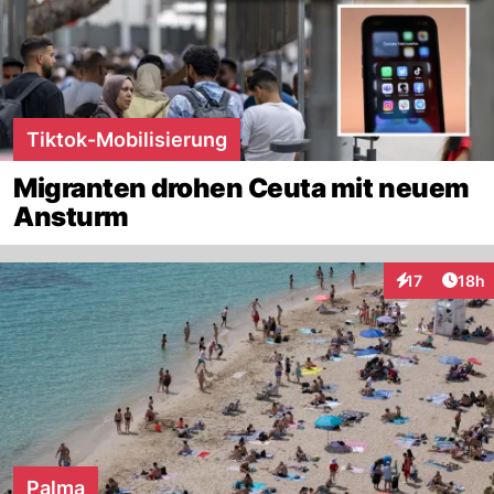
Tiktok-Mobilisierung
Migranten drohen Ceuta mit neuem
Ansturm
Artik
17
18h
Interaktionen
Palma