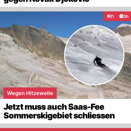
Arti
31
3h
Interaktione
Wegen Hitzewelle
Jetzt muss auch Saas-Fee
Sommerskigebiet schliessen