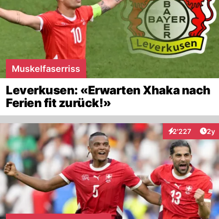
Muskelfaserriss
Leverkusen: «Erwarten Xhaka nach
Ferien fit zurück!»
Arti
2'227
2y
Interaktionen