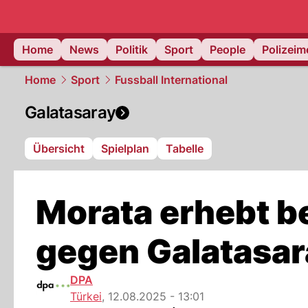
Home
News
Politik
Sport
People
Polizei
Home
Sport
Fussball International
Galatasaray
Übersicht
Spielplan
Tabelle
Morata erhebt b
gegen Galatasar
DPA
Türkei
,
12.08.2025 - 13:01