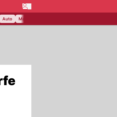
Auto
Matchcenter
Videos
Nau Plus
Lifestyle
rfe