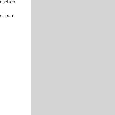
rkischen
» Team.