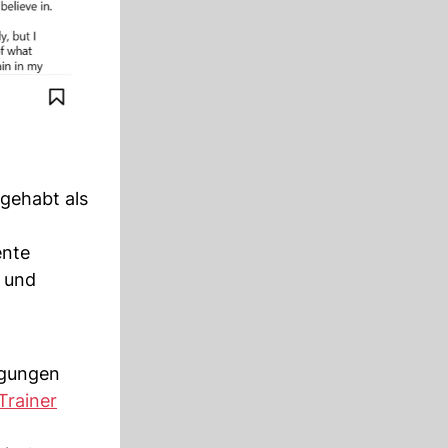
 gehabt als
ente
s und
igungen
Trainer