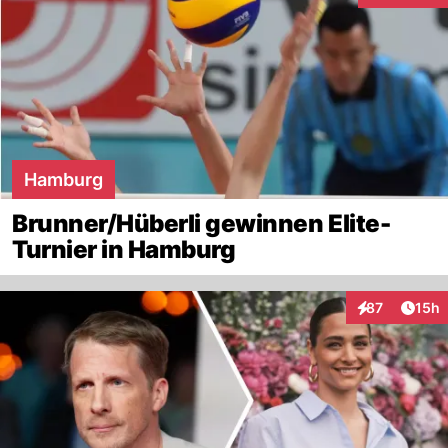
Hamburg
Brunner/Hüberli gewinnen Elite-
Turnier in Hamburg
Artik
87
15h
Interaktionen