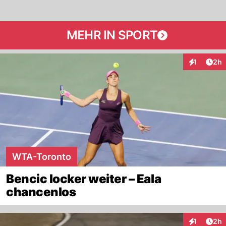
MEHR IN SPORT
Arti
1
2h
Interaktion
WTA-Toronto
Bencic locker weiter – Eala
chancenlos
Arti
1
2h
Interaktion