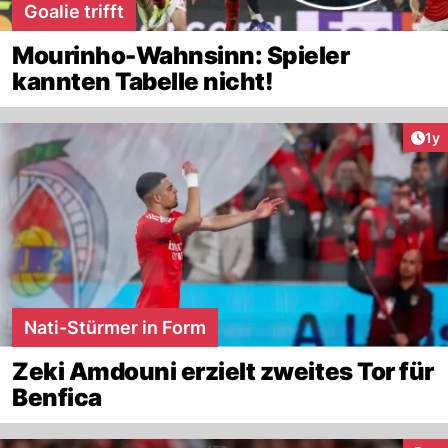
Goalie trifft
Mourinho-Wahnsinn: Spieler
kannten Tabelle nicht!
Art
1y
Nati-Stürmer in Form
Zeki Amdouni erzielt zweites Tor für
Benfica