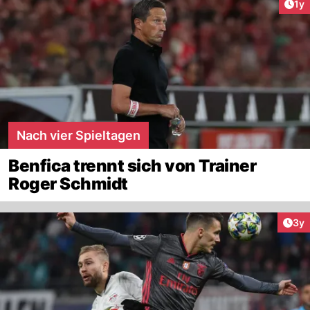
Art
1y
Nach vier Spieltagen
Benfica trennt sich von Trainer
Roger Schmidt
Arti
3y