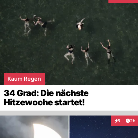
Interaktionen
Kaum Regen
34 Grad: Die nächste
Hitzewoche startet!
Arti
6
2h
Interaktion