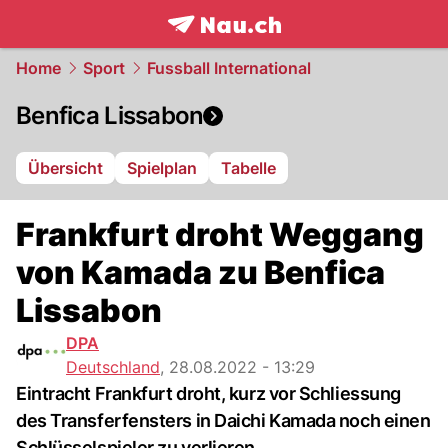
frontpage.
NAU.ch
Home
Sport
Fussball International
Benfica Lissabon
Übersicht
Spielplan
Tabelle
Frankfurt droht Weggang
von Kamada zu Benfica
Lissabon
DPA
Deutschland
,
28.08.2022 - 13:29
Eintracht Frankfurt droht, kurz vor Schliessung
des Transferfensters in Daichi Kamada noch einen
Schlüsselspieler zu verlieren.