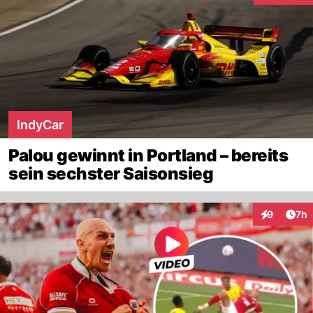
IndyCar
Palou gewinnt in Portland – bereits
sein sechster Saisonsieg
Arti
9
7h
Interaktion