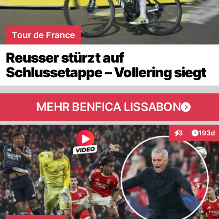
Tour de France
Reusser stürzt auf
Schlussetappe – Vollering siegt
MEHR BENFICA LISSABON
Artike
3
193d
Interaktionen