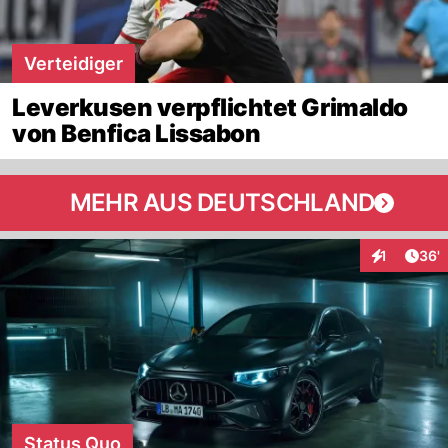
Verteidiger
Leverkusen verpflichtet Grimaldo
von Benfica Lissabon
MEHR AUS DEUTSCHLAND
Arti
1
36'
Interaktion
Status Quo