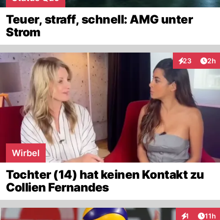
Teuer, straff, schnell: AMG unter
Strom
Arti
23
2h
Interaktionen
Wirbel
Tochter (14) hat keinen Kontakt zu
Collien Fernandes
Artik
1
11h
Interaktione