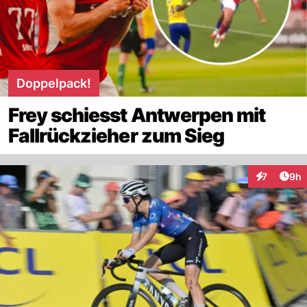
Doppelpack!
Frey schiesst Antwerpen mit
Fallrückzieher zum Sieg
Arti
7
9h
Interaktion