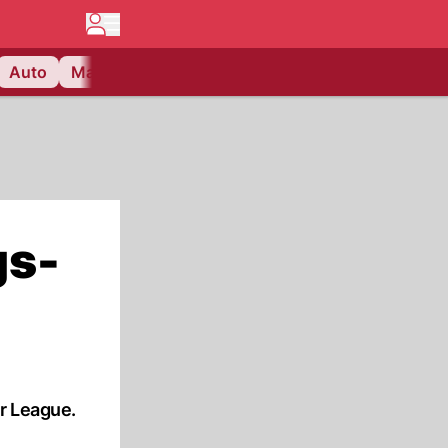
Auto
Matchcenter
Videos
Nau Plus
Lifestyle
gs-
r League.