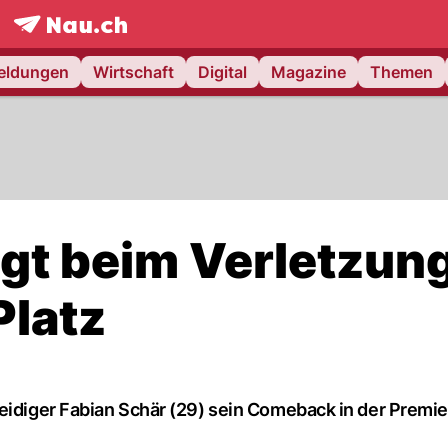
frontpage.
NAU.ch
meldungen
Wirtschaft
Digital
Magazine
Themen
egt beim Verletzun
latz
teidiger Fabian Schär (29) sein Comeback in der Premie