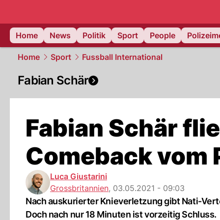
Home
News
Politik
Sport
People
Polizei
Home
Sport
Fussball International
Fabian Schär
Fabian Schär fli
Comeback vom P
Luca Giustarini
Grossbritannien
,
03.05.2021 - 09:03
Nach auskurierter Knieverletzung gibt Nati-Ver
Doch nach nur 18 Minuten ist vorzeitig Schluss.