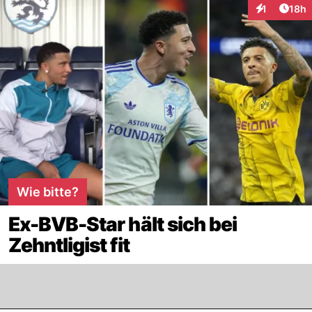
Artik
1
18h
Interaktione
Wie bitte?
Ex-BVB-Star hält sich bei
Zehntligist fit