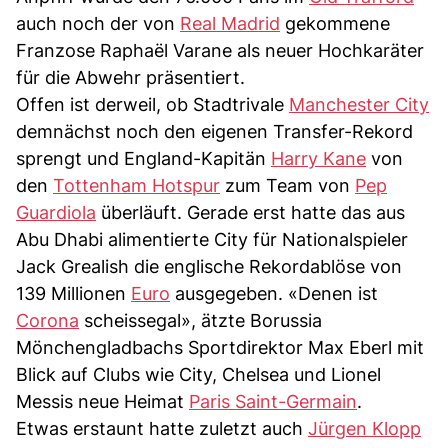
auch noch der von
Real Madrid
gekommene
Franzose Raphaël Varane als neuer Hochkaräter
für die Abwehr präsentiert.
Offen ist derweil, ob Stadtrivale
Manchester City
demnächst noch den eigenen Transfer-Rekord
sprengt und England-Kapitän
Harry Kane
von
den
Tottenham Hotspur
zum Team von
Pep
Guardiola
überläuft. Gerade erst hatte das aus
Abu Dhabi alimentierte City für Nationalspieler
Jack Grealish die englische Rekordablöse von
139 Millionen
Euro
ausgegeben. «Denen ist
Corona
scheissegal», ätzte Borussia
Mönchengladbachs Sportdirektor Max Eberl mit
Blick auf Clubs wie City, Chelsea und Lionel
Messis neue Heimat
Paris Saint-Germain
.
Etwas erstaunt hatte zuletzt auch
Jürgen Klopp