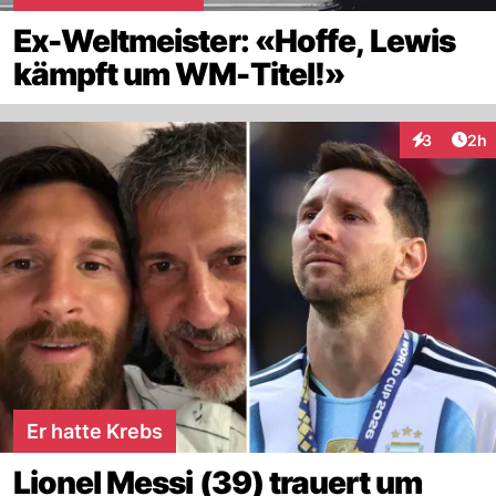
Ex-Weltmeister: «Hoffe, Lewis
kämpft um WM-Titel!»
Arti
3
2h
Interaktion
Er hatte Krebs
Lionel Messi (39) trauert um