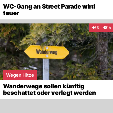
WC-Gang an Street Parade wird
teuer
Art
55
1h
Interaktione
Wegen Hitze
Wanderwege sollen künftig
beschattet oder verlegt werden