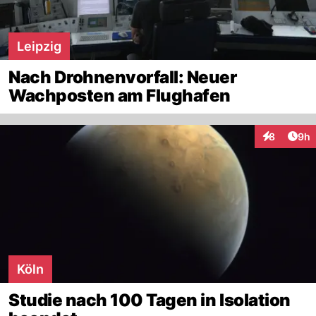
Leipzig
Nach Drohnenvorfall: Neuer
Wachposten am Flughafen
Arti
8
9h
Interaktion
Köln
Studie nach 100 Tagen in Isolation