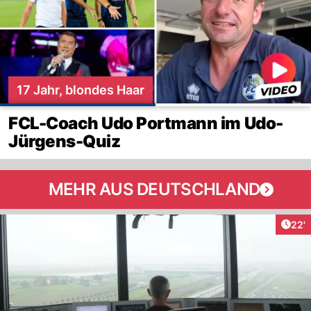
17 Jahr, blondes Haar
FCL-Coach Udo Portmann im Udo-
Jürgens-Quiz
MEHR AUS DEUTSCHLAND
Arti
22'