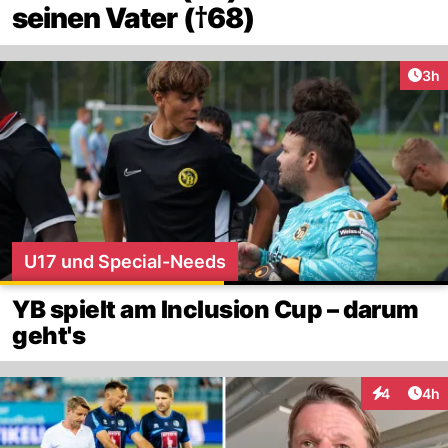
seinen Vater (†68)
Arti
3h
U17 und Special-Needs
YB spielt am Inclusion Cup – darum
geht's
Arti
4
4h
Interaktion