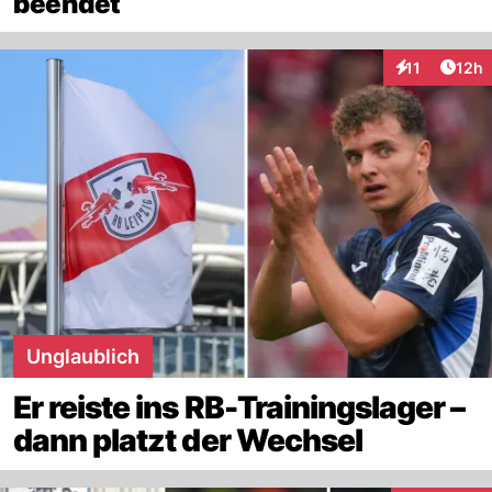
beendet
Artik
11
12h
Interaktionen
Unglaublich
Er reiste ins RB-Trainingslager –
dann platzt der Wechsel