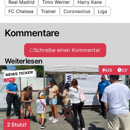
Real Madrid
Timo Werner
Harry Kane
FC Chelsea
Trainer
Coronavirus
Liga
Kommentare
Schreibe einen Kommentar
Weiterlesen
Arti
435
23'
Interaktionen
2 Stutz!