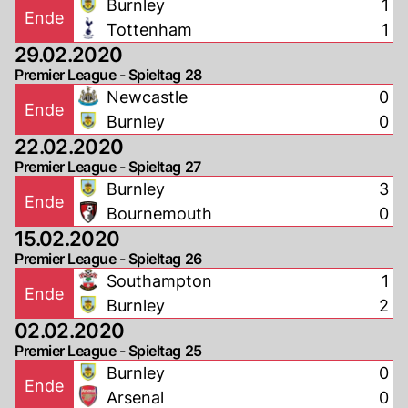
Burnley
1
Ende
Tottenham
1
29.02.2020
Premier League - Spieltag 28
Newcastle
0
Ende
Burnley
0
22.02.2020
Premier League - Spieltag 27
Burnley
3
Ende
Bournemouth
0
15.02.2020
Premier League - Spieltag 26
Southampton
1
Ende
Burnley
2
02.02.2020
Premier League - Spieltag 25
Burnley
0
Ende
Arsenal
0