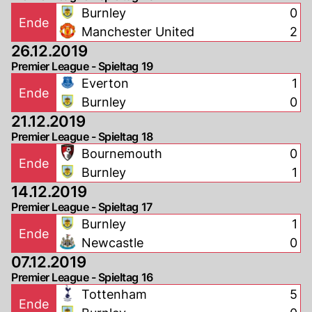
Burnley
0
Ende
Manchester United
2
26.12.2019
Premier League - Spieltag 19
Everton
1
Ende
Burnley
0
21.12.2019
Premier League - Spieltag 18
Bournemouth
0
Ende
Burnley
1
14.12.2019
Premier League - Spieltag 17
Burnley
1
Ende
Newcastle
0
07.12.2019
Premier League - Spieltag 16
Tottenham
5
Ende