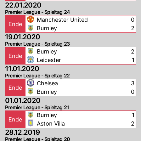
22.01.2020
Premier League - Spieltag 24
Manchester United
0
Ende
Burnley
2
19.01.2020
Premier League - Spieltag 23
Burnley
2
Ende
Leicester
1
11.01.2020
Premier League - Spieltag 22
Chelsea
3
Ende
Burnley
0
01.01.2020
Premier League - Spieltag 21
Burnley
1
Ende
Aston Villa
2
28.12.2019
Premier League - Spieltag 20