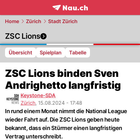
frontpage.
NAU.ch
Home
Zürich
Stadt Zürich
ZSC Lions
Übersicht
Spielplan
Tabelle
ZSC Lions binden Sven
Andrighetto langfristig
Keystone-SDA
Zürich
,
15.08.2024 - 17:48
In rund einem Monat nimmt die National League
wieder Fahrt auf. Die ZSC Lions geben heute
bekannt, dass ein Stürmer einen langfristigen
Vertrag unterschreibt.