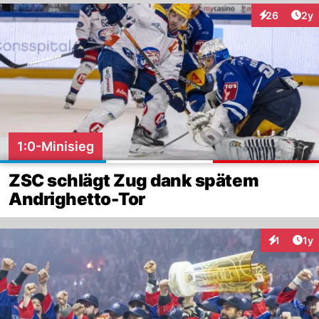
Arti
26
2y
Interaktionen
1:0-Minisieg
ZSC schlägt Zug dank spätem
Andrighetto-Tor
Art
1
1y
Interaktion