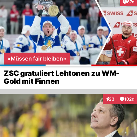
Artik
67d
«Müssen fair bleiben»
ZSC gratuliert Lehtonen zu WM-
Gold mit Finnen
Artike
23
102d
Interaktionen