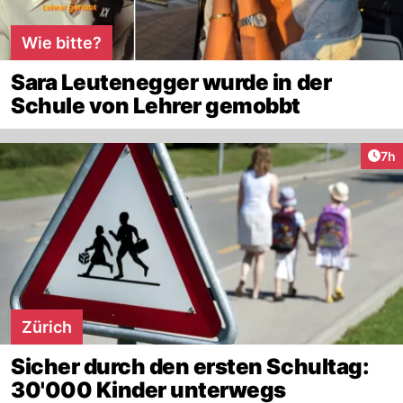
Wie bitte?
Sara Leutenegger wurde in der
Schule von Lehrer gemobbt
Arti
7h
Zürich
Sicher durch den ersten Schultag:
30'000 Kinder unterwegs