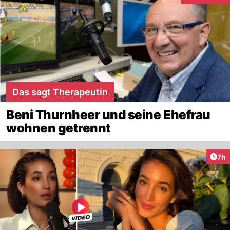
Das sagt Therapeutin
Beni Thurnheer und seine Ehefrau
wohnen getrennt
Arti
7h