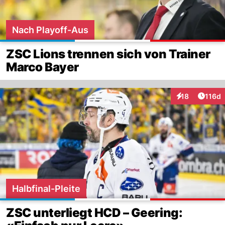
Nach Playoff-Aus
ZSC Lions trennen sich von Trainer
Marco Bayer
Artike
18
116d
Interaktionen
Halbfinal-Pleite
ZSC unterliegt HCD – Geering: