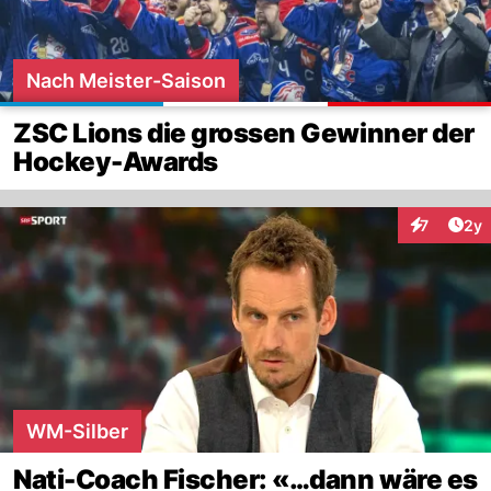
Nach Meister-Saison
ZSC Lions die grossen Gewinner der
Hockey-Awards
Arti
7
2y
Interaktion
WM-Silber
Nati-Coach Fischer: «…dann wäre es