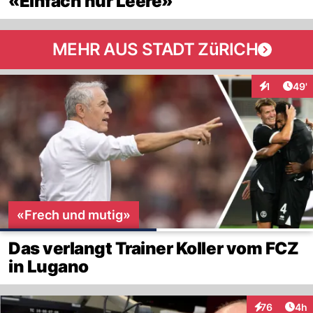
«Einfach nur Leere»
MEHR AUS STADT ZüRICH
Arti
1
49'
Interaktion
«Frech und mutig»
Das verlangt Trainer Koller vom FCZ
in Lugano
Arti
76
4h
Interaktionen